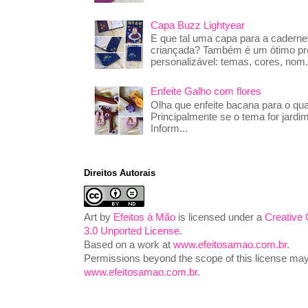
Capa Buzz Lightyear
E que tal uma capa para a caderne
criançada? Também é um ótimo pre
personalizável: temas, cores, nom.
Enfeite Galho com flores
Olha que enfeite bacana para o qua
Principalmente se o tema for jardim
Inform...
Direitos Autorais
Art
by
Efeitos à Mão
is licensed under a
Creative
3.0 Unported License
.
Based on a work at
www.efeitosamao.com.br
.
Permissions beyond the scope of this license may 
www.efeitosamao.com.br
.