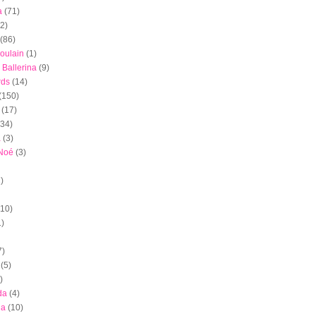
a
(71)
(2)
(86)
oulain
(1)
 Ballerina
(9)
rds
(14)
(150)
(17)
(34)
a
(3)
 Noé
(3)
)
(10)
1)
7)
(5)
)
da
(4)
ia
(10)