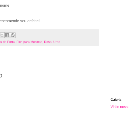
 nome
 encomende seu enfeite!
es de Porta
,
Flor
,
para Meninas
,
Rosa
,
Urso
o
Galeria
Visite noss