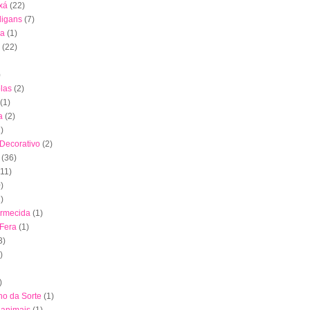
xá
(22)
digans
(7)
ha
(1)
(22)
)
las
(2)
(1)
a
(2)
)
 Decorativo
(2)
(36)
(11)
)
)
ormecida
(1)
 Fera
(1)
3)
)
)
nho da Sorte
(1)