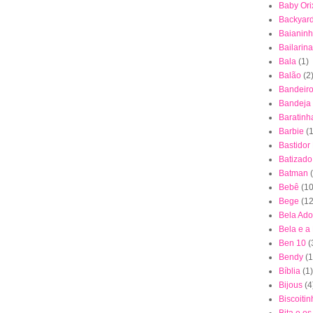
Baby Ori
Backyar
Baianin
Bailarina
Bala
(1)
Balão
(2
Bandeiro
Bandeja
Baratinh
Barbie
(1
Bastidor
Batizado
Batman
Bebê
(10
Bege
(12
Bela Ad
Bela e a
Ben 10
(
Bendy
(1
Bíblia
(1)
Bijous
(4
Biscoiti