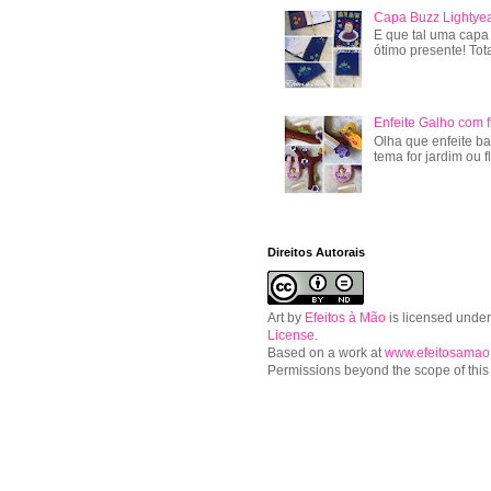
Capa Buzz Lightye
E que tal uma capa
ótimo presente! Tot
Enfeite Galho com f
Olha que enfeite ba
tema for jardim ou f
Direitos Autorais
Art
by
Efeitos à Mão
is licensed unde
License
.
Based on a work at
www.efeitosamao
Permissions beyond the scope of this