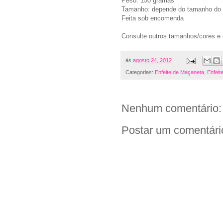
Peso: 150 gramas
Tamanho: depende do tamanho do
Feita sob encomenda
Consulte outros tamanhos/cores e
às
agosto 24, 2012
Categorias:
Enfeite de Maçaneta
,
Enfeit
Nenhum comentário:
Postar um comentári