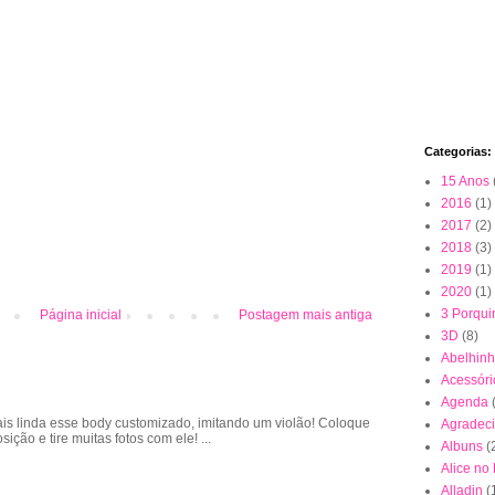
Categorias:
15 Anos
2016
(1)
2017
(2)
2018
(3)
2019
(1)
2020
(1)
3 Porqui
Página inicial
Postagem mais antiga
3D
(8)
Abelhin
Acessóri
Agenda
is linda esse body customizado, imitando um violão! Coloque
Agradec
sição e tire muitas fotos com ele! ...
Albuns
(
Alice no
Alladin
(