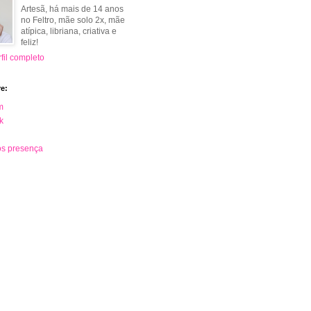
Artesã, há mais de 14 anos
no Feltro, mãe solo 2x, mãe
atípica, libriana, criativa e
feliz!
fil completo
e:
m
k
s presença