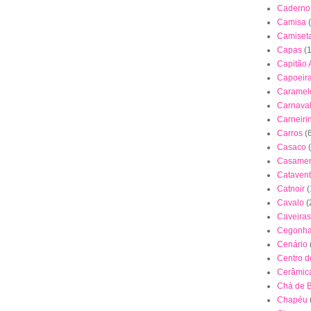
Caderno
Camisa
Camiset
Capas
(
Capitão 
Capoeir
Caramel
Carnava
Carneiri
Carros
(
Casaco
Casamen
Cataven
Catnoir
(
Cavalo
(
Caveiras
Cegonh
Cenário
Centro 
Cerâmica
Chá de 
Chapéu