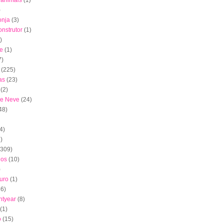
s animais
(1)
)
onja
(3)
nstrutor
(1)
)
e
(1)
7)
(225)
as
(23)
(2)
de Neve
(24)
48)
4)
)
(309)
dos
(10)
)
uro
(1)
16)
htyear
(8)
(1)
o
(15)