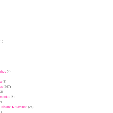
(5)
nhos
(4)
ha
(8)
os
(267)
(3)
imentos
(5)
2)
 País das Maravilhas
(24)
1)