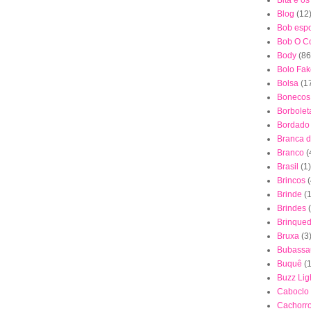
Bita e o
Blog
(12
Bob esp
Bob O Co
Body
(86
Bolo Fak
Bolsa
(1
Bonecos
Borbolet
Bordado
Branca 
Branco
(
Brasil
(1)
Brincos
(
Brinde
(1
Brindes
Brinque
Bruxa
(3
Bubassa
Buquê
(
Buzz Lig
Caboclo
Cachorr