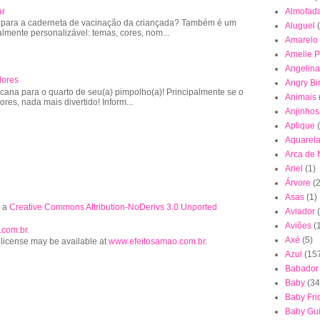
ar
Almofad
 para a caderneta de vacinação da criançada? Também é um
Aluguel
almente personalizável: temas, cores, nom...
Amarelo
Amelie P
Angelina
lores
Angry Bi
cana para o quarto de seu(a) pimpolho(a)! Principalmente se o
Animais
lores, nada mais divertido! Inform...
Anjinhos
Aplique
Aquarel
Arca de
Ariel
(1)
Árvore
(2
Asas
(1)
r a
Creative Commons Attribution-NoDerivs 3.0 Unported
Aviador
Aviões
(
.com.br
.
Axé
(5)
 license may be available at
www.efeitosamao.com.br
.
Azul
(15
Babador
Baby
(34
Baby Fri
Baby Gu