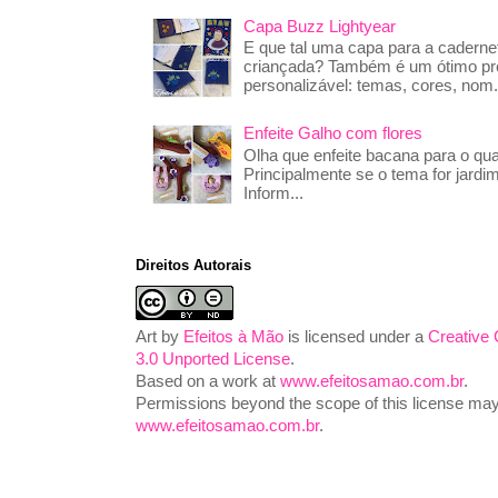
Capa Buzz Lightyear
E que tal uma capa para a caderne
criançada? Também é um ótimo pre
personalizável: temas, cores, nom.
Enfeite Galho com flores
Olha que enfeite bacana para o qua
Principalmente se o tema for jardim
Inform...
Direitos Autorais
Art
by
Efeitos à Mão
is licensed under a
Creative
3.0 Unported License
.
Based on a work at
www.efeitosamao.com.br
.
Permissions beyond the scope of this license may 
www.efeitosamao.com.br
.