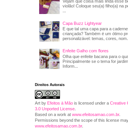
Vejam que coisa mais linda esse 
violão! Coloque seu(a) filho(a) na p
...
Capa Buzz Lightyear
E que tal uma capa para a caderne
criançada? Também é um ótimo pre
personalizável: temas, cores, nom.
Enfeite Galho com flores
Olha que enfeite bacana para o qua
Principalmente se o tema for jardim
Inform...
Direitos Autorais
Art
by
Efeitos à Mão
is licensed under a
Creative
3.0 Unported License
.
Based on a work at
www.efeitosamao.com.br
.
Permissions beyond the scope of this license may 
www.efeitosamao.com.br
.