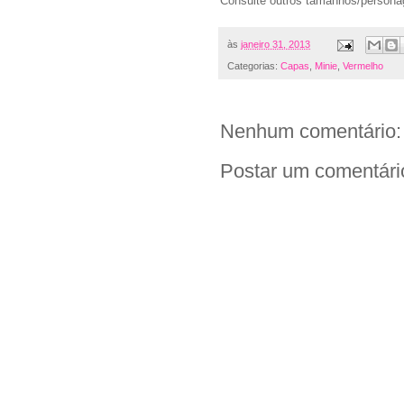
Consulte outros tamanhos/person
às
janeiro 31, 2013
Categorias:
Capas
,
Minie
,
Vermelho
Nenhum comentário:
Postar um comentári