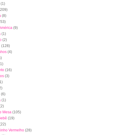
(1)
(209)
a
(8)
153)
América
(9)
a
(1)
o
(2)
l
(128)
nhos
(4)
6)
(1)
to
(16)
tos
(3)
1)
2)
(6)
a
(1)
(2)
de Mesa
(105)
Bebê
(19)
(22)
inho Vermelho
(28)