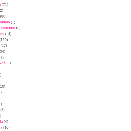
a
(71)
(2)
(86)
oulain
(1)
 Ballerina
(9)
rds
(14)
(150)
(17)
(34)
a
(3)
 Noé
(3)
)
(10)
1)
7)
(5)
)
da
(4)
ia
(10)