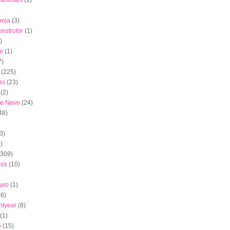
s animais
(1)
)
onja
(3)
nstrutor
(1)
)
e
(1)
7)
(225)
as
(23)
(2)
de Neve
(24)
48)
3)
)
(309)
dos
(10)
)
uro
(1)
16)
htyear
(8)
(1)
o
(15)