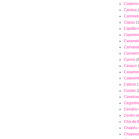
Caderno
Camisa
Camiset
Capas
(
Capitão 
Capoeir
Caramel
Carnava
Carneiri
Carros
(
Casaco
Casamen
Cataven
Catnoir
(
Cavalo
(
Caveiras
Cegonh
Cenário
Centro 
Chá de 
Chapéu
Chapeuz