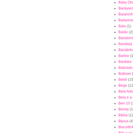
Baby Ori
Backyar
Baianin
Bailarina
Bala
(1)
Balão
(2
Bandeiro
Bandeja
Baratinh
Barbie
(1
Bastidor
Batizado
Batman
Bebê
(10
Bege
(12
Bela Ad
Bela e a
Ben 10
(
Bendy
(1
Bíblia
(1)
Bijous
(4
Biscoiti