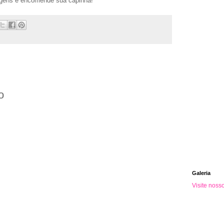
agens e encomende sua capinha!
o
Galeria
Visite noss