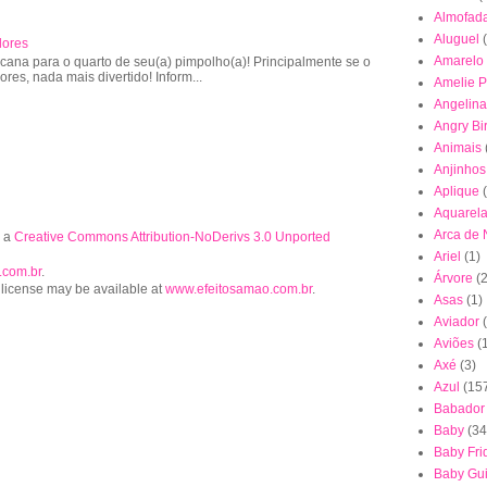
Almofad
Aluguel
lores
Amarelo
cana para o quarto de seu(a) pimpolho(a)! Principalmente se o
lores, nada mais divertido! Inform...
Amelie P
Angelina
Angry Bi
Animais
Anjinhos
Aplique
Aquarel
Arca de
r a
Creative Commons Attribution-NoDerivs 3.0 Unported
Ariel
(1)
.com.br
.
Árvore
(2
 license may be available at
www.efeitosamao.com.br
.
Asas
(1)
Aviador
Aviões
(
Axé
(3)
Azul
(15
Babador
Baby
(34
Baby Fri
Baby Gu