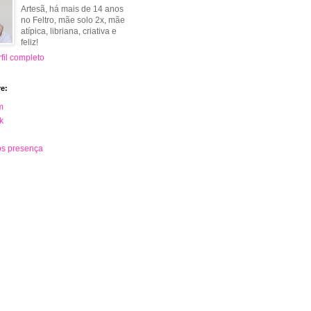
Artesã, há mais de 14 anos
no Feltro, mãe solo 2x, mãe
atípica, libriana, criativa e
feliz!
fil completo
e:
m
k
s presença