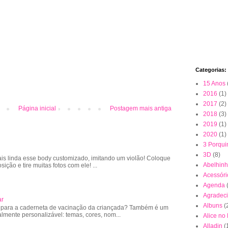
Categorias:
15 Anos
2016
(1)
2017
(2)
Página inicial
Postagem mais antiga
2018
(3)
2019
(1)
2020
(1)
3 Porqui
3D
(8)
is linda esse body customizado, imitando um violão! Coloque
Abelhin
sição e tire muitas fotos com ele! ...
Acessóri
Agenda
Agradec
ar
Albuns
(
 para a caderneta de vacinação da criançada? Também é um
almente personalizável: temas, cores, nom...
Alice no
Alladin
(