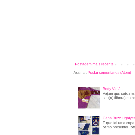
Postagem mais recente
Assinar:
Postar comentários (Atom)
Body Violão
Vejam que coisa ma
seu(a) filho(a) na po
Capa Buzz Lightye
E que tal uma capa
ótimo presente! Tot