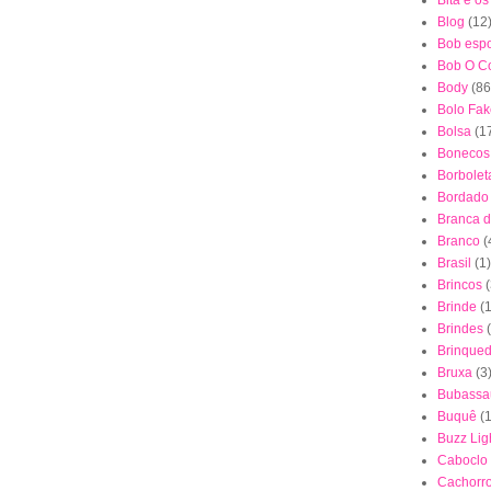
Bita e o
Blog
(12
Bob esp
Bob O Co
Body
(86
Bolo Fak
Bolsa
(1
Bonecos
Borbolet
Bordado
Branca 
Branco
(
Brasil
(1)
Brincos
(
Brinde
(1
Brindes
Brinque
Bruxa
(3
Bubassa
Buquê
(
Buzz Lig
Caboclo
Cachorr