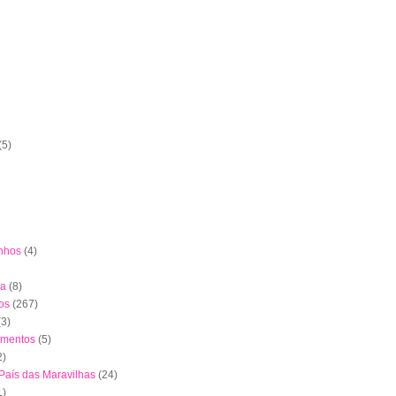
(5)
nhos
(4)
ha
(8)
os
(267)
(3)
imentos
(5)
2)
 País das Maravilhas
(24)
1)