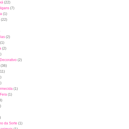
xá
(22)
digans
(7)
ha
(1)
(22)
)
las
(2)
(1)
a
(2)
)
 Decorativo
(2)
(36)
(11)
)
)
ormecida
(1)
 Fera
(1)
3)
)
)
nho da Sorte
(1)