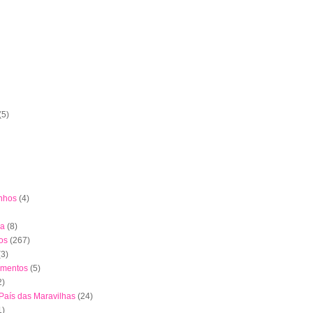
(5)
nhos
(4)
ha
(8)
os
(267)
(3)
imentos
(5)
2)
 País das Maravilhas
(24)
1)