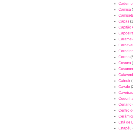
Caderno
Camisa
Camiset
Capas
(
Capitão 
Capoeir
Caramel
Carnava
Carneiri
Carros
(
Casaco
Casamen
Cataven
Catnoir
(
Cavalo
(
Caveiras
Cegonh
Cenário
Centro 
Cerâmica
Chá de 
Chapéu