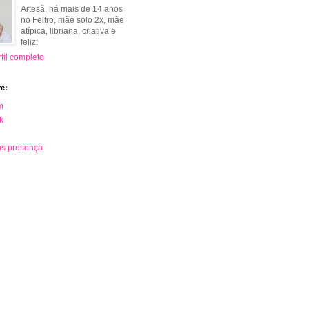
Artesã, há mais de 14 anos
no Feltro, mãe solo 2x, mãe
atípica, libriana, criativa e
feliz!
fil completo
e:
m
k
s presença