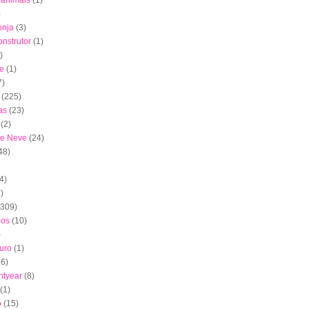
s animais
(1)
)
onja
(3)
nstrutor
(1)
)
e
(1)
7)
(225)
as
(23)
(2)
de Neve
(24)
48)
4)
)
(309)
dos
(10)
)
uro
(1)
16)
htyear
(8)
(1)
o
(15)