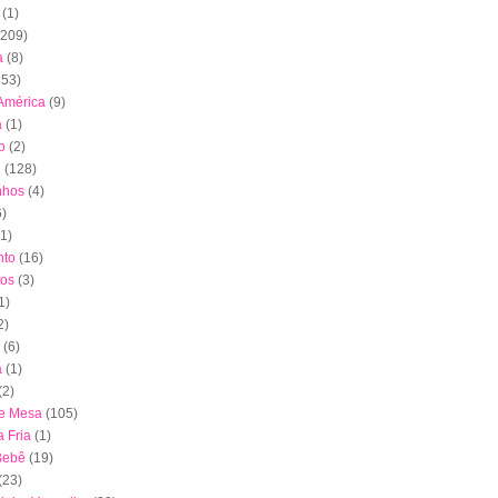
(1)
(209)
a
(8)
153)
América
(9)
a
(1)
o
(2)
l
(128)
nhos
(4)
6)
(1)
to
(16)
tos
(3)
1)
2)
(6)
a
(1)
(2)
de Mesa
(105)
 Fria
(1)
Bebê
(19)
(23)