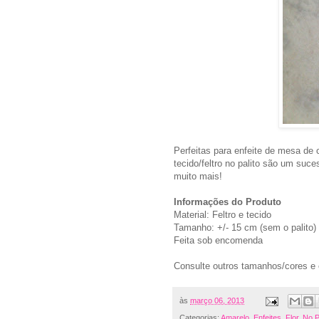
Perfeitas para enfeite de mesa de c
tecido/feltro no palito são um suce
muito mais!
Informações do Produto
Material: Feltro e tecido
Tamanho: +/- 15 cm (sem o palito)
Feita sob encomenda
Consulte outros tamanhos/cores e
às
março 06, 2013
Categorias:
Amarelo
,
Enfeites
,
Flor
,
No P