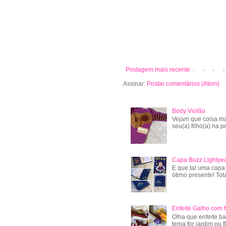
Postagem mais recente
Assinar:
Postar comentários (Atom)
Body Violão
Vejam que coisa ma
seu(a) filho(a) na po
Capa Buzz Lightye
E que tal uma capa
ótimo presente! Tot
Enfeite Galho com f
Olha que enfeite ba
tema for jardim ou f