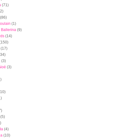
a
(71)
(2)
(86)
oulain
(1)
 Ballerina
(9)
rds
(14)
(150)
(17)
(34)
a
(3)
 Noé
(3)
)
(10)
1)
7)
(5)
)
da
(4)
ia
(10)