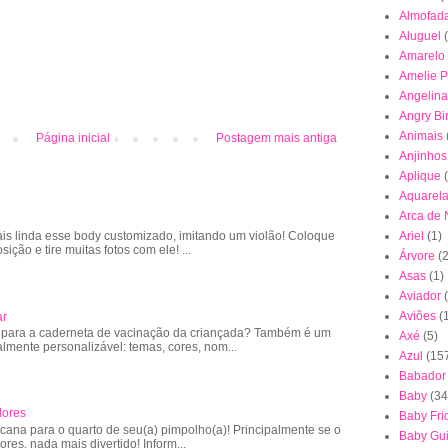
Almofad
Aluguel
Amarelo
Amelie P
Angelina
Angry Bi
Animais
Página inicial
Postagem mais antiga
Anjinhos
Aplique
Aquarel
Arca de
is linda esse body customizado, imitando um violão! Coloque
Ariel
(1)
sição e tire muitas fotos com ele! ...
Árvore
(2
Asas
(1)
Aviador
Aviões
(
ar
 para a caderneta de vacinação da criançada? Também é um
Axé
(5)
almente personalizável: temas, cores, nom...
Azul
(15
Babador
Baby
(34
lores
Baby Fri
cana para o quarto de seu(a) pimpolho(a)! Principalmente se o
Baby Gu
lores, nada mais divertido! Inform...