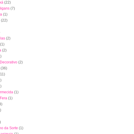
xá
(22)
digans
(7)
ha
(1)
(22)
)
las
(2)
(1)
a
(2)
)
 Decorativo
(2)
(36)
(11)
)
)
ormecida
(1)
 Fera
(1)
3)
)
)
nho da Sorte
(1)