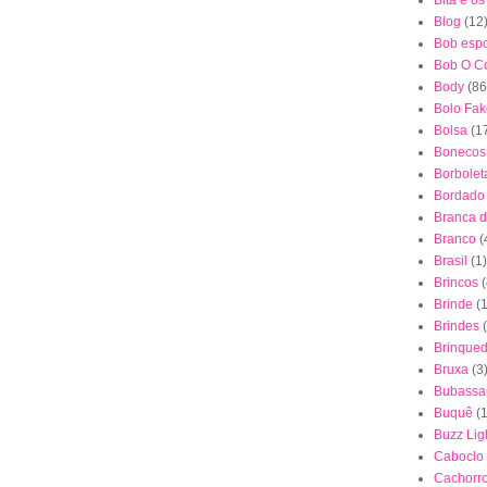
Bita e o
Blog
(12
Bob esp
Bob O Co
Body
(86
Bolo Fak
Bolsa
(1
Bonecos
Borbolet
Bordado
Branca 
Branco
(
Brasil
(1)
Brincos
(
Brinde
(1
Brindes
Brinque
Bruxa
(3
Bubassa
Buquê
(
Buzz Lig
Caboclo
Cachorr