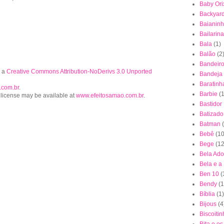
Baby Ori
Backyar
Baianin
Bailarina
Bala
(1)
Balão
(2
Bandeiro
r a
Creative Commons Attribution-NoDerivs 3.0 Unported
Bandeja
Baratinh
.com.br
.
Barbie
(1
 license may be available at
www.efeitosamao.com.br
.
Bastidor
Batizado
Batman
Bebê
(10
Bege
(12
Bela Ad
Bela e a
Ben 10
(
Bendy
(1
Bíblia
(1)
Bijous
(4
Biscoiti