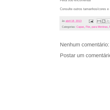
Feita sob encomenda
Consulte outros tamanhos/cores e
às
abril 18, 2013
Categorias:
Capas
,
Flor
,
para Meninas
,
Nenhum comentário:
Postar um comentári