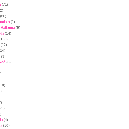
a
(71)
(2)
(86)
oulain
(1)
 Ballerina
(9)
rds
(14)
(150)
(17)
(34)
a
(3)
 Noé
(3)
)
(10)
1)
7)
(5)
)
da
(4)
ia
(10)