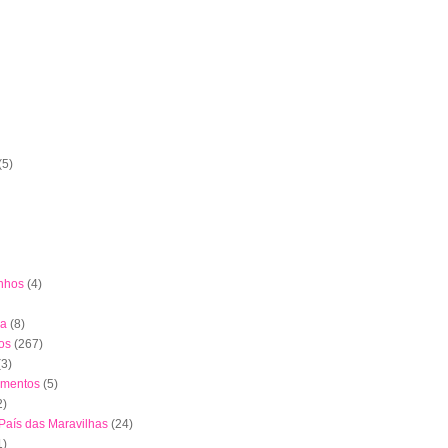
(5)
nhos
(4)
ha
(8)
os
(267)
(3)
imentos
(5)
2)
 País das Maravilhas
(24)
1)