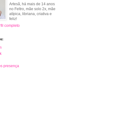
Artesã, há mais de 14 anos
no Feltro, mãe solo 2x, mãe
atípica, libriana, criativa e
feliz!
fil completo
e:
m
k
s presença