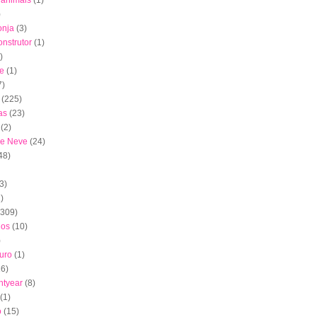
s animais
(1)
)
onja
(3)
nstrutor
(1)
)
e
(1)
7)
(225)
as
(23)
(2)
de Neve
(24)
48)
3)
)
(309)
dos
(10)
)
uro
(1)
16)
htyear
(8)
(1)
o
(15)