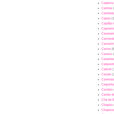
Caderno
Camisa
Camiset
Capas
(
Capitão 
Capoeir
Caramel
Carnava
Carneiri
Carros
(
Casaco
Casamen
Cataven
Catnoir
(
Cavalo
(
Caveiras
Cegonh
Cenário
Centro 
Chá de 
Chapéu
Chapeuz