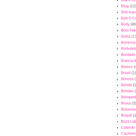
Bita e o
Blog
(12
Bob esp
Bob O Co
Body
(86
Bolo Fak
Bolsa
(1
Bonecos
Borbolet
Bordado
Branca 
Branco
(
Brasil
(1)
Brincos
(
Brinde
(1
Brindes
Brinque
Bruxa
(3
Bubassa
Buquê
(
Buzz Lig
Caboclo
Cachorr