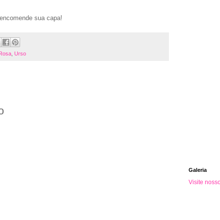
 encomende sua capa!
Rosa
,
Urso
o
Galeria
Visite noss