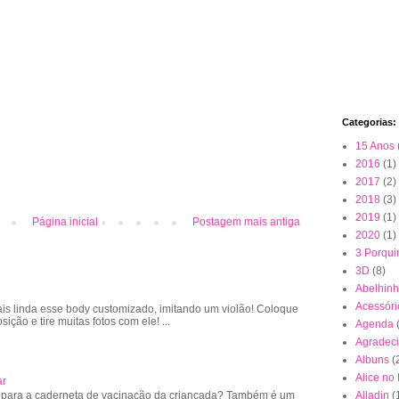
Categorias:
15 Anos
2016
(1)
2017
(2)
2018
(3)
2019
(1)
Página inicial
Postagem mais antiga
2020
(1)
3 Porqui
3D
(8)
Abelhin
Acessóri
is linda esse body customizado, imitando um violão! Coloque
sição e tire muitas fotos com ele! ...
Agenda
Agradec
Albuns
(
Alice no
ar
 para a caderneta de vacinação da criançada? Também é um
Alladin
(