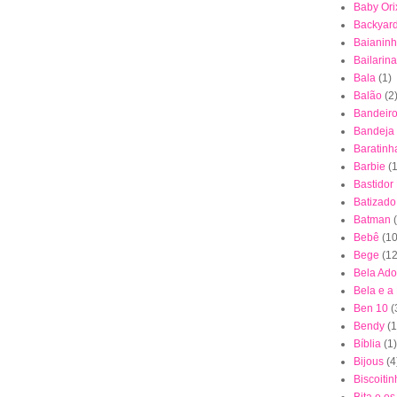
Baby Ori
Backyar
Baianin
Bailarina
Bala
(1)
Balão
(2
Bandeiro
Bandeja
Baratinh
Barbie
(1
Bastidor
Batizado
Batman
Bebê
(10
Bege
(12
Bela Ad
Bela e a
Ben 10
(
Bendy
(1
Bíblia
(1)
Bijous
(4
Biscoiti