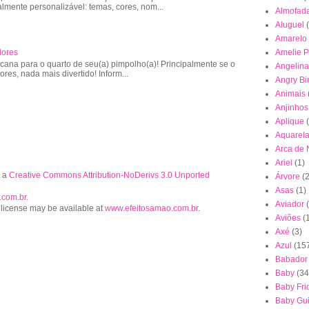
almente personalizável: temas, cores, nom...
Almofad
Aluguel
Amarelo
Amelie P
lores
cana para o quarto de seu(a) pimpolho(a)! Principalmente se o
Angelina
lores, nada mais divertido! Inform...
Angry Bi
Animais
Anjinhos
Aplique
Aquarel
Arca de
Ariel
(1)
r a
Creative Commons Attribution-NoDerivs 3.0 Unported
Árvore
(2
Asas
(1)
.com.br
.
Aviador
 license may be available at
www.efeitosamao.com.br
.
Aviões
(
Axé
(3)
Azul
(15
Babador
Baby
(34
Baby Fri
Baby Gu