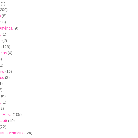
(1)
(209)
a
(8)
153)
América
(9)
a
(1)
o
(2)
l
(128)
nhos
(4)
6)
(1)
to
(16)
tos
(3)
1)
2)
(6)
a
(1)
(2)
de Mesa
(105)
Bebê
(19)
(22)
inho Vermelho
(28)