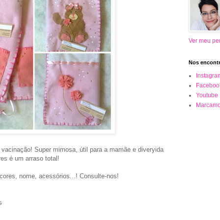
Ver meu per
Nos encontr
Instagra
Faceboo
Youtube
Marcamo
 vacinação! Super mimosa, útil para a mamãe e diveryida
res é um arraso total!
cores, nome, acessórios...! Consulte-nos!
s