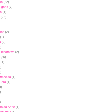
xá
(22)
digans
(7)
ha
(1)
(22)
)
las
(2)
(1)
a
(2)
)
 Decorativo
(2)
(36)
(11)
)
)
ormecida
(1)
 Fera
(1)
3)
)
)
nho da Sorte
(1)