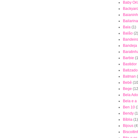
Baby Ori
Backyar
Baianin
Bailarina
Bala
(1)
Balão
(2
Bandeiro
Bandeja
Baratinh
Barbie
(1
Bastidor
Batizado
Batman
Bebê
(10
Bege
(12
Bela Ad
Bela e a
Ben 10
(
Bendy
(1
Bíblia
(1)
Bijous
(4
Biscoiti