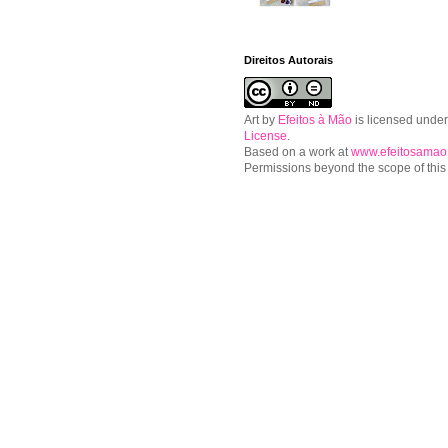
Direitos Autorais
Art
by
Efeitos à Mão
is licensed unde
License
.
Based on a work at
www.efeitosamao
Permissions beyond the scope of this