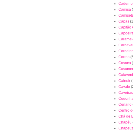
Caderno
Camisa
Camiset
Capas
(
Capitão 
Capoeir
Caramel
Carnava
Carneiri
Carros
(
Casaco
Casamen
Cataven
Catnoir
(
Cavalo
(
Caveiras
Cegonh
Cenário
Centro 
Chá de 
Chapéu
Chapeuz