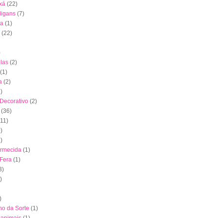
xá
(22)
digans
(7)
ha
(1)
(22)
)
las
(2)
(1)
a
(2)
)
 Decorativo
(2)
(36)
(11)
)
)
ormecida
(1)
 Fera
(1)
3)
)
)
nho da Sorte
(1)