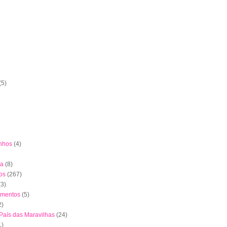
(5)
nhos
(4)
ha
(8)
os
(267)
(3)
imentos
(5)
2)
 País das Maravilhas
(24)
1)