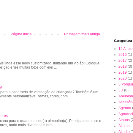
Página inicial
Postagem mais antiga
Categorias:
15 Anos
2016
(1)
2017
(2)
is linda esse body customizado, imitando um violão! Coloque
2018
(3)
sição e tire muitas fotos com ele! ...
2019
(1)
2020
(1)
3 Porqui
ar
3D
(8)
 para a caderneta de vacinação da criançada? Também é um
almente personalizável: temas, cores, nom...
Abelhin
Acessóri
Agenda
Agradec
lores
Albuns
(
cana para o quarto de seu(a) pimpolho(a)! Principalmente se o
lores, nada mais divertido! Inform...
Alice no
Alladin
(