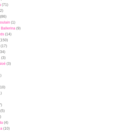
a
(71)
(2)
(86)
oulain
(1)
 Ballerina
(9)
rds
(14)
(150)
(17)
(34)
a
(3)
 Noé
(3)
)
(10)
1)
7)
(5)
)
da
(4)
ia
(10)