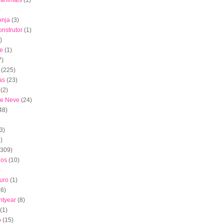
s animais
(1)
)
onja
(3)
nstrutor
(1)
)
e
(1)
7)
(225)
as
(23)
(2)
de Neve
(24)
48)
3)
)
(309)
dos
(10)
)
uro
(1)
16)
htyear
(8)
(1)
o
(15)