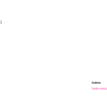
o
Galeria
Visite noss