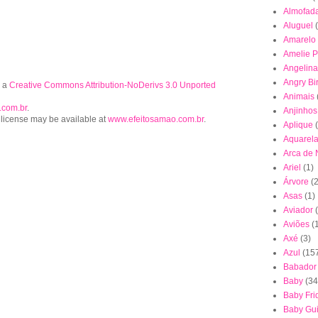
Almofad
Aluguel
Amarelo
Amelie P
Angelina
Angry Bi
r a
Creative Commons Attribution-NoDerivs 3.0 Unported
Animais
.com.br
.
Anjinhos
 license may be available at
www.efeitosamao.com.br
.
Aplique
Aquarel
Arca de
Ariel
(1)
Árvore
(2
Asas
(1)
Aviador
Aviões
(
Axé
(3)
Azul
(15
Babador
Baby
(34
Baby Fri
Baby Gu