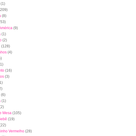
(1)
(209)
a
(8)
153)
América
(9)
a
(1)
o
(2)
l
(128)
nhos
(4)
6)
(1)
to
(16)
tos
(3)
1)
2)
(6)
a
(1)
(2)
de Mesa
(105)
Bebê
(19)
(22)
inho Vermelho
(28)