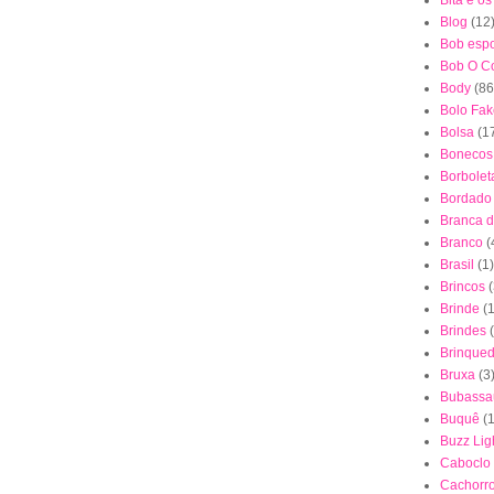
Bita e o
Blog
(12
Bob esp
Bob O Co
Body
(86
Bolo Fak
Bolsa
(1
Bonecos
Borbolet
Bordado
Branca 
Branco
(
Brasil
(1)
Brincos
(
Brinde
(1
Brindes
Brinque
Bruxa
(3
Bubassa
Buquê
(
Buzz Lig
Caboclo
Cachorr