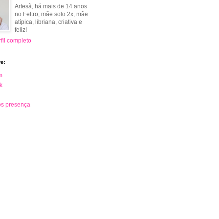
Artesã, há mais de 14 anos
no Feltro, mãe solo 2x, mãe
atípica, libriana, criativa e
feliz!
fil completo
e:
m
k
s presença