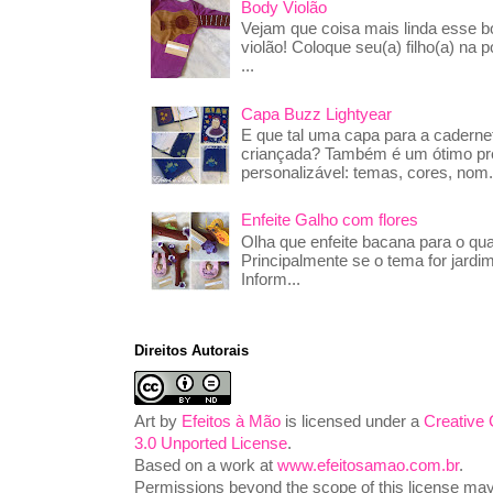
Body Violão
Vejam que coisa mais linda esse 
violão! Coloque seu(a) filho(a) na p
...
Capa Buzz Lightyear
E que tal uma capa para a caderne
criançada? Também é um ótimo pre
personalizável: temas, cores, nom.
Enfeite Galho com flores
Olha que enfeite bacana para o qua
Principalmente se o tema for jardim
Inform...
Direitos Autorais
Art
by
Efeitos à Mão
is licensed under a
Creative
3.0 Unported License
.
Based on a work at
www.efeitosamao.com.br
.
Permissions beyond the scope of this license may 