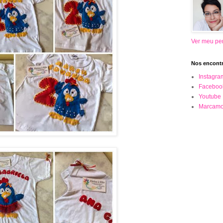
Ver meu per
Nos encontr
Instagra
Faceboo
Youtube
Marcamo