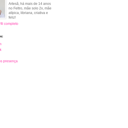
Artesã, há mais de 14 anos
no Feltro, mãe solo 2x, mãe
atípica, libriana, criativa e
feliz!
fil completo
e:
m
k
s presença