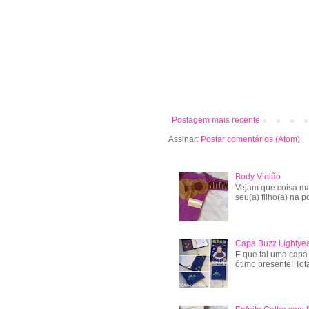
Postagem mais recente
Assinar:
Postar comentários (Atom)
Body Violão
Vejam que coisa ma
seu(a) filho(a) na po
Capa Buzz Lightye
E que tal uma capa
ótimo presente! Tot