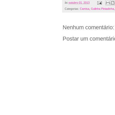
às
outubro 01, 2013
Categorias:
Camisa
,
Galinha Pintadinha
Nenhum comentário:
Postar um comentári