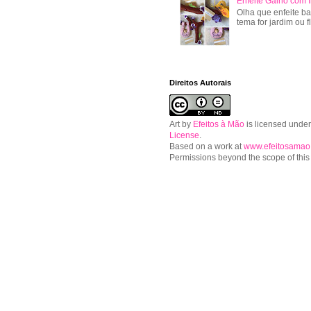
Enfeite Galho com f
Olha que enfeite ba
tema for jardim ou f
Direitos Autorais
Art
by
Efeitos à Mão
is licensed unde
License
.
Based on a work at
www.efeitosamao
Permissions beyond the scope of this