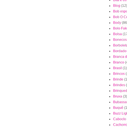
Bita e o
Blog
(12
Bob esp
Bob O Co
Body
(86
Bolo Fak
Bolsa
(1
Bonecos
Borbolet
Bordado
Branca 
Branco
(
Brasil
(1)
Brincos
(
Brinde
(1
Brindes
Brinque
Bruxa
(3
Bubassa
Buquê
(
Buzz Lig
Caboclo
Cachorr