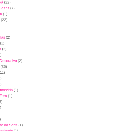
xá
(22)
digans
(7)
ha
(1)
(22)
)
las
(2)
(1)
a
(2)
)
 Decorativo
(2)
(36)
(11)
)
)
ormecida
(1)
 Fera
(1)
3)
)
)
nho da Sorte
(1)