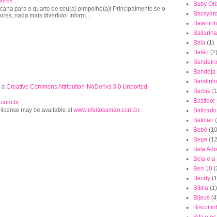
lores
Baby Ori
cana para o quarto de seu(a) pimpolho(a)! Principalmente se o
Backyar
lores, nada mais divertido! Inform...
Baianin
Bailarina
Bala
(1)
Balão
(2
Bandeiro
Bandeja
Baratinh
r a
Creative Commons Attribution-NoDerivs 3.0 Unported
Barbie
(1
Bastidor
.com.br
.
 license may be available at
www.efeitosamao.com.br
.
Batizado
Batman
Bebê
(10
Bege
(12
Bela Ad
Bela e a
Ben 10
(
Bendy
(1
Bíblia
(1)
Bijous
(4
Biscoiti