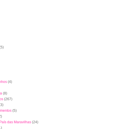
(5)
nhos
(4)
ha
(8)
os
(267)
(3)
imentos
(5)
2)
 País das Maravilhas
(24)
1)