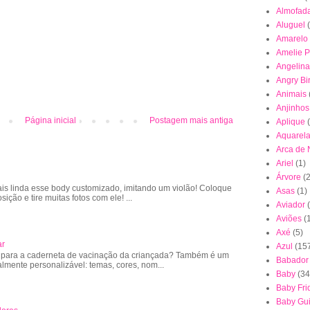
Almofad
Aluguel
Amarelo
Amelie P
Angelina
Angry Bi
Animais
Anjinhos
Página inicial
Postagem mais antiga
Aplique
Aquarel
Arca de
Ariel
(1)
Árvore
(2
is linda esse body customizado, imitando um violão! Coloque
Asas
(1)
sição e tire muitas fotos com ele! ...
Aviador
Aviões
(
Axé
(5)
ar
Azul
(15
 para a caderneta de vacinação da criançada? Também é um
Babador
almente personalizável: temas, cores, nom...
Baby
(34
Baby Fri
Baby Gu