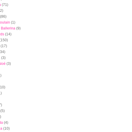
a
(71)
(2)
(86)
oulain
(1)
 Ballerina
(9)
rds
(14)
(150)
(17)
(34)
a
(3)
 Noé
(3)
)
(10)
1)
7)
(5)
)
da
(4)
ia
(10)