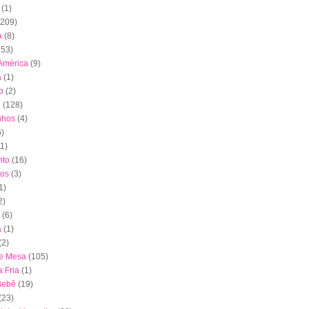
(1)
(209)
a
(8)
153)
América
(9)
a
(1)
o
(2)
l
(128)
nhos
(4)
6)
(1)
to
(16)
tos
(3)
1)
2)
(6)
a
(1)
(2)
de Mesa
(105)
 Fria
(1)
Bebê
(19)
(23)