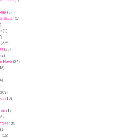
s animais
(1)
)
onja
(3)
nstrutor
(1)
)
e
(1)
7)
(225)
as
(23)
(2)
de Neve
(24)
48)
4)
)
(309)
dos
(10)
)
uro
(1)
16)
htyear
(8)
(1)
o
(15)