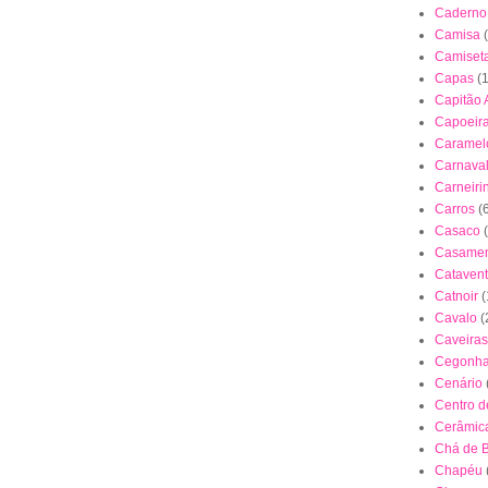
Caderno
Camisa
Camiset
Capas
(
Capitão 
Capoeir
Caramel
Carnava
Carneiri
Carros
(
Casaco
Casamen
Cataven
Catnoir
(
Cavalo
(
Caveiras
Cegonh
Cenário
Centro 
Cerâmica
Chá de 
Chapéu