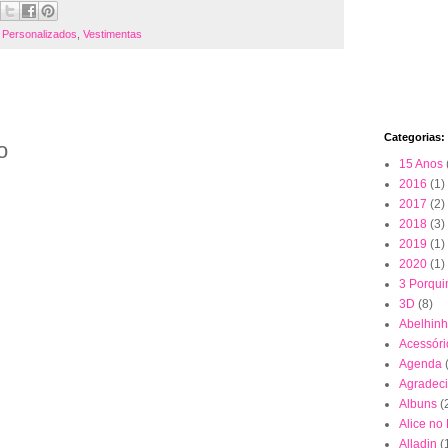
,
Personalizados
,
Vestimentas
Categorias:
o
15 Anos
2016
(1)
2017
(2)
2018
(3)
2019
(1)
2020
(1)
3 Porqui
3D
(8)
Abelhin
Acessóri
Agenda
Agradec
Albuns
(
Alice no
Alladin
(