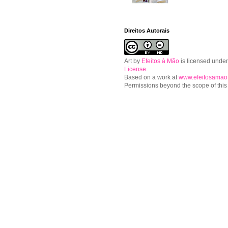
Direitos Autorais
Art
by
Efeitos à Mão
is licensed unde
License
.
Based on a work at
www.efeitosamao
Permissions beyond the scope of this