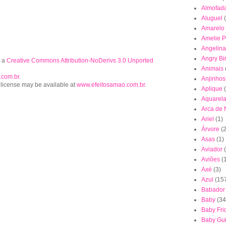
Almofad
Aluguel
Amarelo
Amelie P
Angelina
Angry Bi
r a
Creative Commons Attribution-NoDerivs 3.0 Unported
Animais
.com.br
.
Anjinhos
 license may be available at
www.efeitosamao.com.br
.
Aplique
Aquarel
Arca de
Ariel
(1)
Árvore
(2
Asas
(1)
Aviador
Aviões
(
Axé
(3)
Azul
(15
Babador
Baby
(34
Baby Fri
Baby Gu