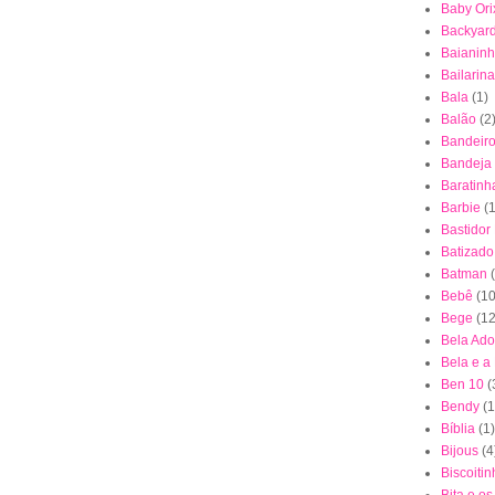
Baby Ori
Backyar
Baianin
Bailarina
Bala
(1)
Balão
(2
Bandeiro
Bandeja
Baratinh
Barbie
(1
Bastidor
Batizado
Batman
Bebê
(10
Bege
(12
Bela Ad
Bela e a
Ben 10
(
Bendy
(1
Bíblia
(1)
Bijous
(4
Biscoiti