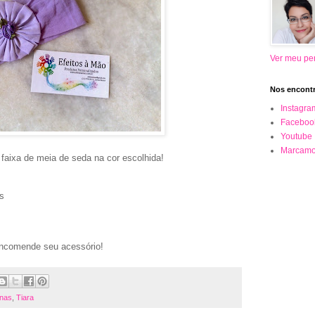
Ver meu per
Nos encontr
Instagra
Faceboo
Youtube
Marcamo
faixa de meia de seda na cor escolhida!
s
encomende seu acessório!
inas
,
Tiara