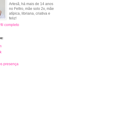
Artesã, há mais de 14 anos
no Feltro, mãe solo 2x, mãe
atípica, libriana, criativa e
feliz!
fil completo
e:
m
k
s presença