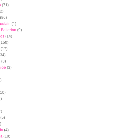
a
(71)
(2)
(86)
oulain
(1)
 Ballerina
(9)
rds
(14)
(150)
(17)
(34)
a
(3)
 Noé
(3)
)
(10)
1)
7)
(5)
)
da
(4)
ia
(10)