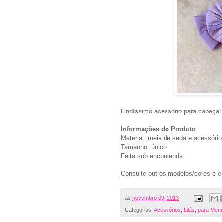
Lindíssimo acessório para cabeça: 
Informações do Produto
Material: meia de seda e acessório
Tamanho: único
Feita sob encomenda
Consulte outros modelos/cores e 
às
novembro 09, 2013
Categorias:
Acessórios
,
Lilás
,
para Men