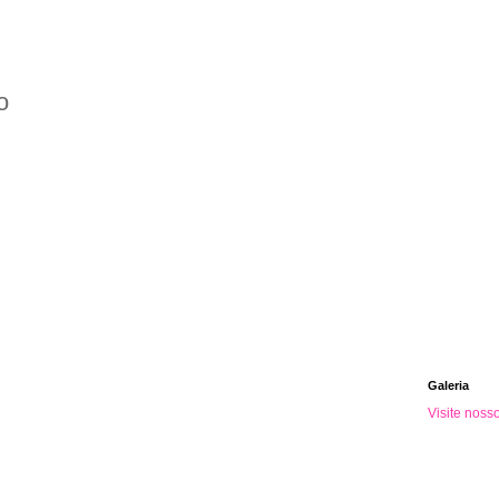
o
Galeria
Visite noss