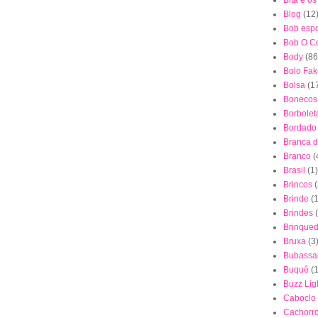
Bita e o
Blog
(12
Bob esp
Bob O Co
Body
(86
Bolo Fak
Bolsa
(1
Bonecos
Borbolet
Bordado
Branca 
Branco
(
Brasil
(1)
Brincos
(
Brinde
(1
Brindes
Brinque
Bruxa
(3
Bubassa
Buquê
(
Buzz Lig
Caboclo
Cachorr