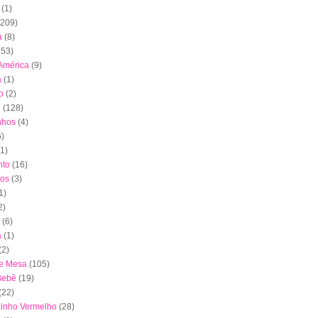
(1)
(209)
a
(8)
153)
América
(9)
a
(1)
o
(2)
l
(128)
nhos
(4)
6)
(1)
to
(16)
tos
(3)
1)
2)
(6)
a
(1)
(2)
de Mesa
(105)
Bebê
(19)
(22)
inho Vermelho
(28)