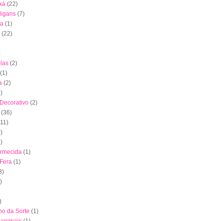
xá
(22)
digans
(7)
ha
(1)
(22)
)
las
(2)
(1)
a
(2)
)
 Decorativo
(2)
(36)
(11)
)
)
ormecida
(1)
 Fera
(1)
3)
)
)
nho da Sorte
(1)