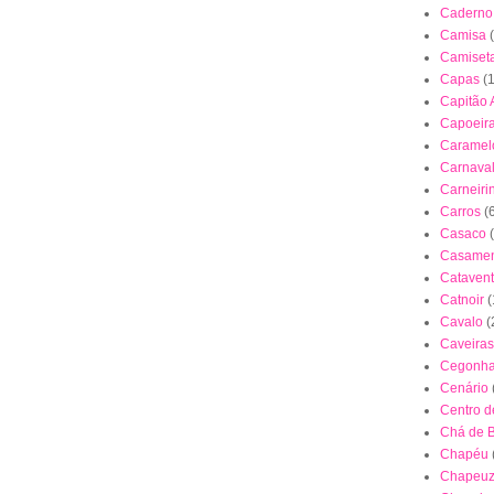
Caderno
Camisa
Camiset
Capas
(
Capitão 
Capoeir
Caramel
Carnava
Carneiri
Carros
(
Casaco
Casamen
Cataven
Catnoir
(
Cavalo
(
Caveiras
Cegonh
Cenário
Centro 
Chá de 
Chapéu
Chapeuz