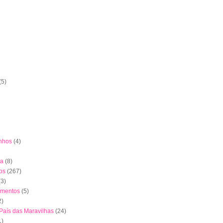
(5)
nhos
(4)
ha
(8)
os
(267)
(3)
imentos
(5)
2)
 País das Maravilhas
(24)
1)