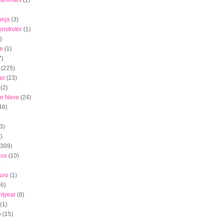
s animais
(1)
)
onja
(3)
nstrutor
(1)
)
e
(1)
7)
(225)
as
(23)
(2)
de Neve
(24)
48)
3)
)
(309)
dos
(10)
)
uro
(1)
16)
htyear
(8)
(1)
o
(15)