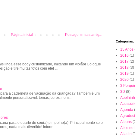
Página inicial
Postagem mais antiga
Categorias:
15 Anos
2016
(1)
2017
(2)
is linda esse body customizado, imitando um violão! Coloque
2018
(3)
sição e tire muitas fotos com ele! ...
2019
(1)
2020
(1)
3 Porqui
ar
3D
(8)
 para a caderneta de vacinação da criançada? Também é um
almente personalizável: temas, cores, nom...
Abelhin
Acessóri
Agenda
Agradec
lores
Albuns
(
cana para o quarto de seu(a) pimpolho(a)! Principalmente se o
lores, nada mais divertido! Inform...
Alice no
Alladin
(