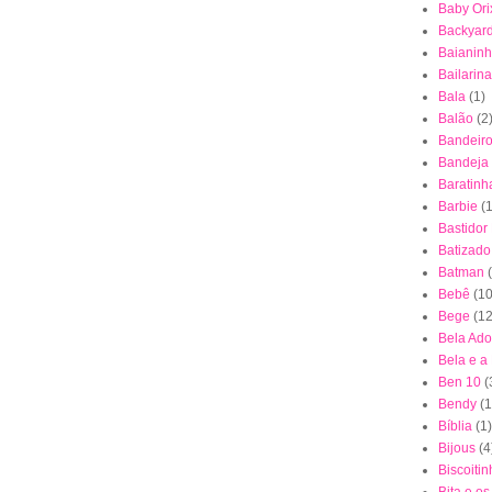
Baby Ori
Backyar
Baianin
Bailarina
Bala
(1)
Balão
(2
Bandeiro
Bandeja
Baratinh
Barbie
(1
Bastidor
Batizado
Batman
Bebê
(10
Bege
(12
Bela Ad
Bela e a
Ben 10
(
Bendy
(1
Bíblia
(1)
Bijous
(4
Biscoiti