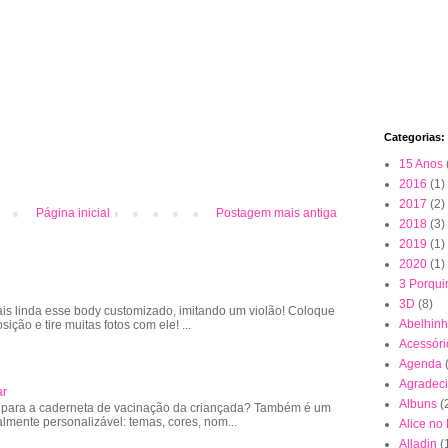
Categorias:
15 Anos
2016
(1)
2017
(2)
Página inicial
Postagem mais antiga
2018
(3)
2019
(1)
2020
(1)
3 Porqui
3D
(8)
is linda esse body customizado, imitando um violão! Coloque
Abelhin
sição e tire muitas fotos com ele! ...
Acessóri
Agenda
Agradec
ar
Albuns
(
 para a caderneta de vacinação da criançada? Também é um
almente personalizável: temas, cores, nom...
Alice no
Alladin
(