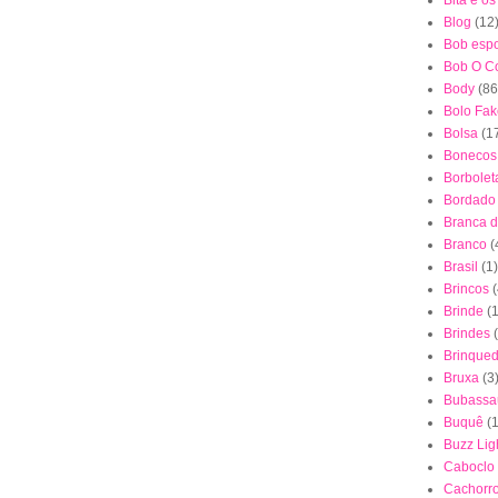
Bita e o
Blog
(12
Bob esp
Bob O Co
Body
(86
Bolo Fak
Bolsa
(1
Bonecos
Borbolet
Bordado
Branca 
Branco
(
Brasil
(1)
Brincos
(
Brinde
(1
Brindes
Brinque
Bruxa
(3
Bubassa
Buquê
(
Buzz Lig
Caboclo
Cachorr