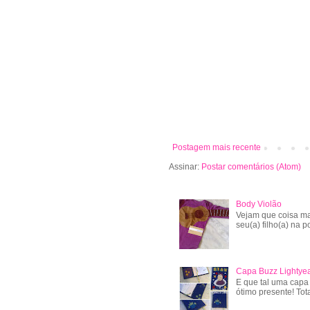
Postagem mais recente
Assinar:
Postar comentários (Atom)
Body Violão
Vejam que coisa ma
seu(a) filho(a) na po
Capa Buzz Lightye
E que tal uma capa
ótimo presente! Tot