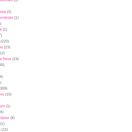
s animais
(1)
)
onja
(3)
nstrutor
(1)
)
e
(1)
7)
(225)
as
(23)
(2)
de Neve
(24)
48)
4)
)
(309)
dos
(10)
)
uro
(1)
16)
htyear
(8)
(1)
o
(15)