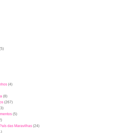
(5)
nhos
(4)
ha
(8)
os
(267)
(3)
imentos
(5)
2)
 País das Maravilhas
(24)
1)