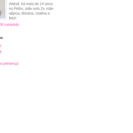
Artesã, há mais de 14 anos
no Feltro, mãe solo 2x, mãe
atípica, libriana, criativa e
feliz!
fil completo
e:
m
k
s presença