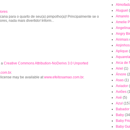
Almofad
Aluguel
lores
Amarelo
cana para o quarto de seu(a) pimpolho(a)! Principalmente se o
lores, nada mais divertido! Inform...
Amelie P
Angelina
Angry Bi
Animais
Anjinhos
Aplique
Aquarel
Arca de
r a
Creative Commons Attribution-NoDerivs 3.0 Unported
Ariel
(1)
.com.br
.
Árvore
(2
 license may be available at
www.efeitosamao.com.br
.
Asas
(1)
Aviador
Aviões
(
Axé
(5)
Azul
(15
Babador
Baby
(34
Baby Fri
Baby Gu