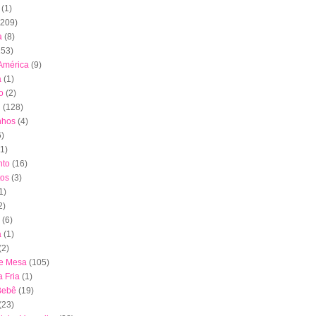
(1)
(209)
a
(8)
153)
América
(9)
a
(1)
o
(2)
l
(128)
nhos
(4)
6)
(1)
to
(16)
tos
(3)
1)
2)
(6)
a
(1)
(2)
de Mesa
(105)
 Fria
(1)
Bebê
(19)
(23)