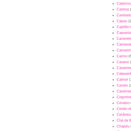
Caderno
Camisa
Camiset
Capas
(
Capitão 
Capoeir
Caramel
Carnava
Carneiri
Carros
(
Casaco
Casamen
Cataven
Catnoir
(
Cavalo
(
Caveiras
Cegonh
Cenário
Centro 
Cerâmica
Chá de 
Chapéu