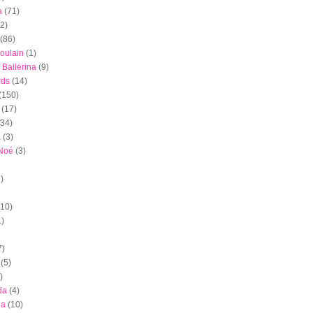
a
(71)
(2)
(86)
oulain
(1)
 Ballerina
(9)
rds
(14)
(150)
(17)
(34)
a
(3)
 Noé
(3)
)
(10)
1)
7)
(5)
)
da
(4)
ia
(10)