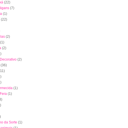
xá
(22)
digans
(7)
ha
(1)
(22)
)
las
(2)
(1)
a
(2)
)
 Decorativo
(2)
(36)
(11)
)
)
ormecida
(1)
 Fera
(1)
3)
)
)
nho da Sorte
(1)