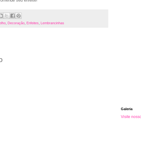
comende seu enfeite!
elho
,
Decoração
,
Enfeites
,
Lembrancinhas
o
Galeria
Visite noss