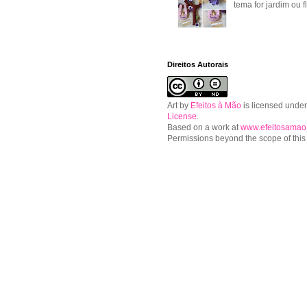
tema for jardim ou f
Direitos Autorais
Art
by
Efeitos à Mão
is licensed unde
License
.
Based on a work at
www.efeitosamao
Permissions beyond the scope of this