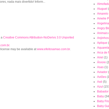
lores, nada mais divertido! Inform...
Almofad
Aluguel
Amarelo
Amelie P
Angelina
Angry Bi
Animais
r a
Creative Commons Attribution-NoDerivs 3.0 Unported
Anjinhos
Aplique
.com.br
.
Aquarel
 license may be available at
www.efeitosamao.com.br
.
Arca de
Ariel
(1)
Árvore
(2
Asas
(1)
Aviador
Aviões
(
Axé
(5)
Azul
(15
Babador
Baby
(34
Baby Fri
Baby Gu