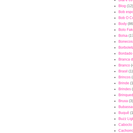
Bita e o
Blog
(12
Bob esp
Bob O Co
Body
(86
Bolo Fak
Bolsa
(1
Bonecos
Borbolet
Bordado
Branca 
Branco
(
Brasil
(1)
Brincos
(
Brinde
(1
Brindes
Brinque
Bruxa
(3
Bubassa
Buquê
(
Buzz Lig
Caboclo
Cachorr