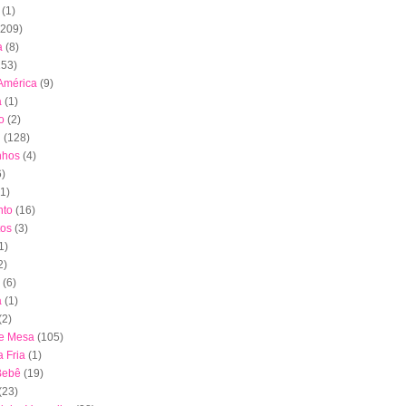
(1)
(209)
a
(8)
153)
América
(9)
a
(1)
o
(2)
l
(128)
nhos
(4)
6)
(1)
to
(16)
tos
(3)
1)
2)
(6)
a
(1)
(2)
de Mesa
(105)
 Fria
(1)
Bebê
(19)
(23)