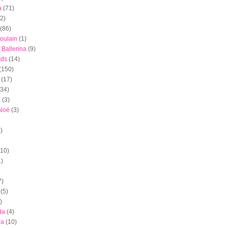
a
(71)
(2)
(86)
oulain
(1)
 Ballerina
(9)
rds
(14)
(150)
(17)
(34)
a
(3)
 Noé
(3)
)
(10)
1)
7)
(5)
)
da
(4)
ia
(10)