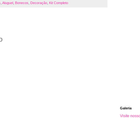
s
,
Aluguel
,
Bonecos
,
Decoração
,
Kit Completo
o
Galeria
Visite noss