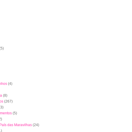
(5)
nhos
(4)
ha
(8)
os
(267)
(3)
imentos
(5)
2)
 País das Maravilhas
(24)
1)