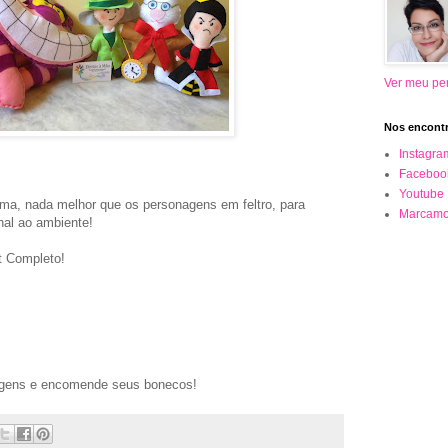
Ver meu per
Nos encontr
Instagra
Faceboo
Youtube
ema, nada melhor que os personagens em feltro, para
Marcamo
inal ao ambiente!
t Completo!
agens e encomende seus bonecos!