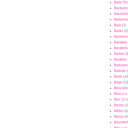
Baby Ori
Backyar
Baianin
Bailarina
Bala
(1)
Balão
(2
Bandeiro
Bandeja
Baratinh
Barbie
(1
Bastidor
Batizado
Batman
Bebê
(10
Bege
(12
Bela Ad
Bela e a
Ben 10
(
Bendy
(1
Bíblia
(1)
Bijous
(4
Biscoiti