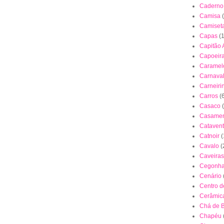
Caderno
Camisa
Camiset
Capas
(
Capitão 
Capoeir
Caramel
Carnava
Carneiri
Carros
(
Casaco
Casamen
Cataven
Catnoir
(
Cavalo
(
Caveiras
Cegonh
Cenário
Centro 
Cerâmica
Chá de 
Chapéu