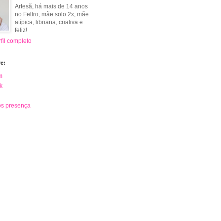
Artesã, há mais de 14 anos
no Feltro, mãe solo 2x, mãe
atípica, libriana, criativa e
feliz!
fil completo
e:
m
k
s presença