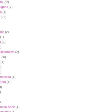
xá
(22)
digans
(7)
ha
(1)
(22)
)
las
(2)
(1)
a
(2)
)
 Decorativo
(2)
(36)
(11)
)
)
ormecida
(1)
 Fera
(1)
3)
)
)
nho da Sorte
(1)