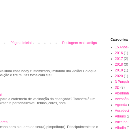
Categorias:
Página inicial
Postagem mais antiga
15 Anos
2016
(1)
2017
(2)
2018
(3)
2019
(1)
is linda esse body customizado, imitando um violão! Coloque
sição e tire muitas fotos com ele! ...
2020
(1)
3 Porqui
3D
(8)
Abelhin
ar
 para a caderneta de vacinação da criançada? Também é um
Acessóri
almente personalizável: temas, cores, nom...
Agenda
Agradec
Albuns
(
Alice no
lores
cana para o quarto de seu(a) pimpolho(a)! Principalmente se o
Alladin
(