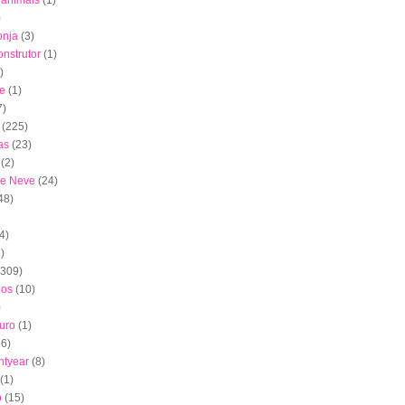
s animais
(1)
)
onja
(3)
nstrutor
(1)
)
e
(1)
7)
(225)
as
(23)
(2)
de Neve
(24)
48)
4)
)
(309)
dos
(10)
)
uro
(1)
16)
htyear
(8)
(1)
o
(15)