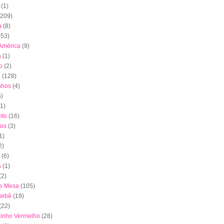
(1)
(209)
a
(8)
153)
América
(9)
a
(1)
o
(2)
l
(128)
nhos
(4)
6)
(1)
to
(16)
tos
(3)
1)
2)
(6)
a
(1)
(2)
de Mesa
(105)
Bebê
(19)
(22)
inho Vermelho
(28)