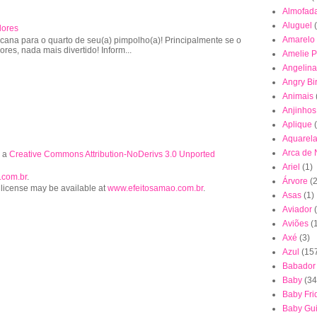
Almofad
Aluguel
lores
Amarelo
cana para o quarto de seu(a) pimpolho(a)! Principalmente se o
lores, nada mais divertido! Inform...
Amelie P
Angelina
Angry Bi
Animais
Anjinhos
Aplique
Aquarel
Arca de
r a
Creative Commons Attribution-NoDerivs 3.0 Unported
Ariel
(1)
.com.br
.
Árvore
(2
 license may be available at
www.efeitosamao.com.br
.
Asas
(1)
Aviador
Aviões
(
Axé
(3)
Azul
(15
Babador
Baby
(34
Baby Fri
Baby Gu