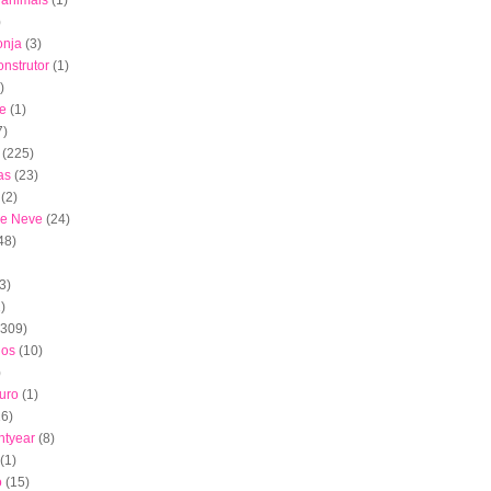
s animais
(1)
)
onja
(3)
nstrutor
(1)
)
e
(1)
7)
(225)
as
(23)
(2)
de Neve
(24)
48)
3)
)
(309)
dos
(10)
)
uro
(1)
16)
htyear
(8)
(1)
o
(15)