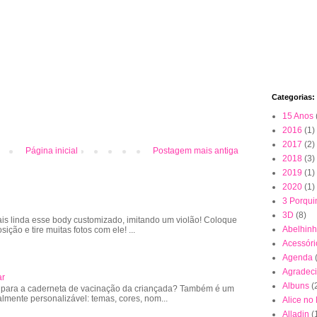
Categorias:
15 Anos
2016
(1)
2017
(2)
Página inicial
Postagem mais antiga
2018
(3)
2019
(1)
2020
(1)
3 Porqui
3D
(8)
is linda esse body customizado, imitando um violão! Coloque
Abelhin
sição e tire muitas fotos com ele! ...
Acessóri
Agenda
Agradec
ar
Albuns
(
 para a caderneta de vacinação da criançada? Também é um
almente personalizável: temas, cores, nom...
Alice no
Alladin
(