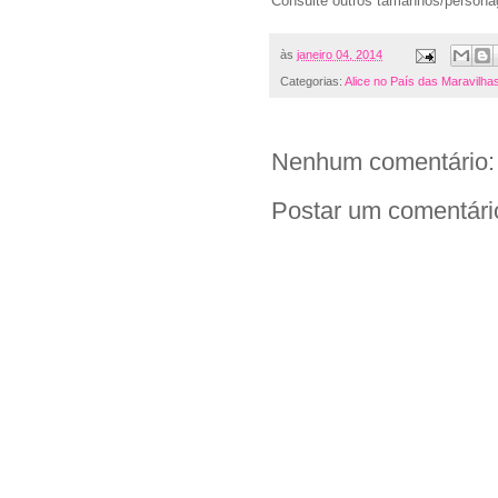
Consulte outros tamanhos/person
às
janeiro 04, 2014
Categorias:
Alice no País das Maravilha
Nenhum comentário:
Postar um comentári