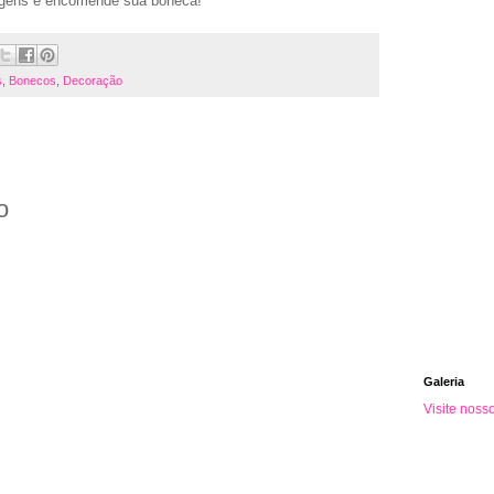
agens e encomende sua boneca!
s
,
Bonecos
,
Decoração
o
Galeria
Visite noss