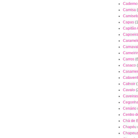
Caderno
Camisa
Camiset
Capas
(
Capitão 
Capoeir
Caramel
Carnava
Carneiri
Carros
(
Casaco
Casamen
Cataven
Catnoir
(
Cavalo
(
Caveiras
Cegonh
Cenário
Centro 
Chá de 
Chapéu
Chapeuz