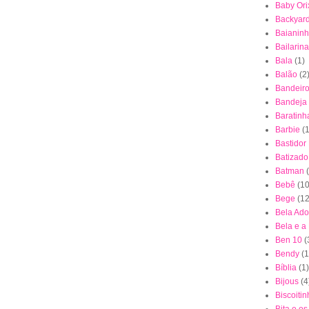
Baby Ori
Backyar
Baianin
Bailarina
Bala
(1)
Balão
(2
Bandeiro
Bandeja
Baratinh
Barbie
(1
Bastidor
Batizado
Batman
Bebê
(10
Bege
(12
Bela Ad
Bela e a
Ben 10
(
Bendy
(1
Bíblia
(1)
Bijous
(4
Biscoiti