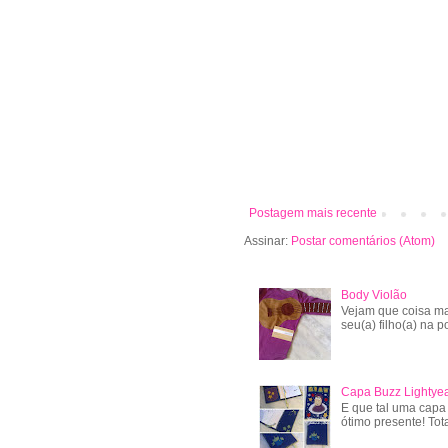
Postagem mais recente
Assinar:
Postar comentários (Atom)
Body Violão
Vejam que coisa ma
seu(a) filho(a) na po
Capa Buzz Lightye
E que tal uma capa
ótimo presente! Tot