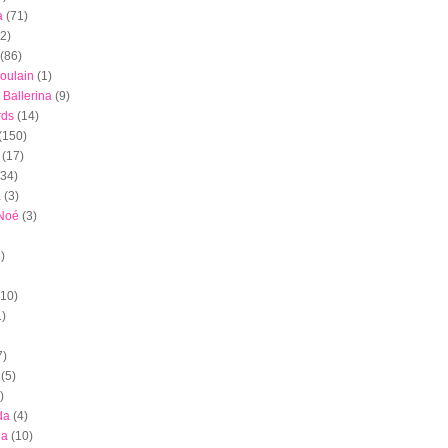
a
(71)
(2)
(86)
oulain
(1)
 Ballerina
(9)
rds
(14)
(150)
(17)
(34)
a
(3)
 Noé
(3)
)
(10)
1)
7)
(5)
)
da
(4)
ia
(10)