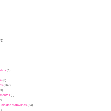
(5)
nhos
(4)
ha
(8)
os
(267)
(3)
imentos
(5)
2)
 País das Maravilhas
(24)
1)