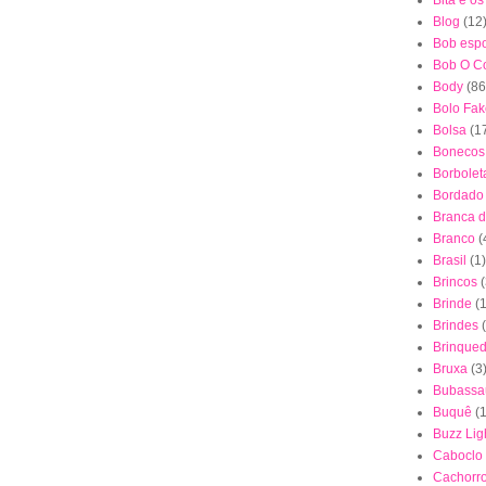
Bita e o
Blog
(12
Bob esp
Bob O Co
Body
(86
Bolo Fak
Bolsa
(1
Bonecos
Borbolet
Bordado
Branca 
Branco
(
Brasil
(1)
Brincos
(
Brinde
(1
Brindes
Brinque
Bruxa
(3
Bubassa
Buquê
(
Buzz Lig
Caboclo
Cachorr