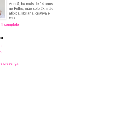
Artesã, há mais de 14 anos
no Feltro, mãe solo 2x, mãe
atípica, libriana, criativa e
feliz!
fil completo
e:
m
k
s presença