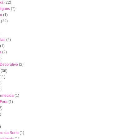
xá
(22)
digans
(7)
ha
(1)
(22)
)
las
(2)
(1)
a
(2)
)
 Decorativo
(2)
(36)
(11)
)
)
ormecida
(1)
 Fera
(1)
3)
)
)
nho da Sorte
(1)