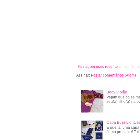
Postagem mais recente
Assinar:
Postar comentários (Atom)
Body Violão
Vejam que coisa ma
seu(a) filho(a) na po
Capa Buzz Lightye
E que tal uma capa
ótimo presente! Tot