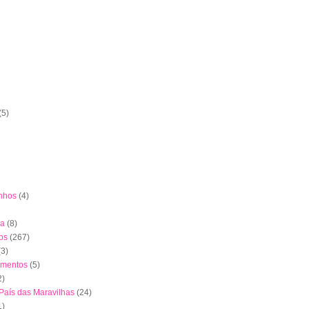
(5)
nhos
(4)
ha
(8)
os
(267)
(3)
imentos
(5)
2)
 País das Maravilhas
(24)
1)