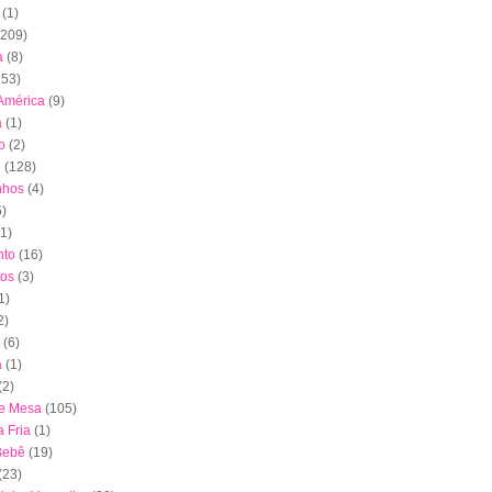
(1)
(209)
a
(8)
153)
América
(9)
a
(1)
o
(2)
l
(128)
nhos
(4)
6)
(1)
to
(16)
tos
(3)
1)
2)
(6)
a
(1)
(2)
de Mesa
(105)
 Fria
(1)
Bebê
(19)
(23)