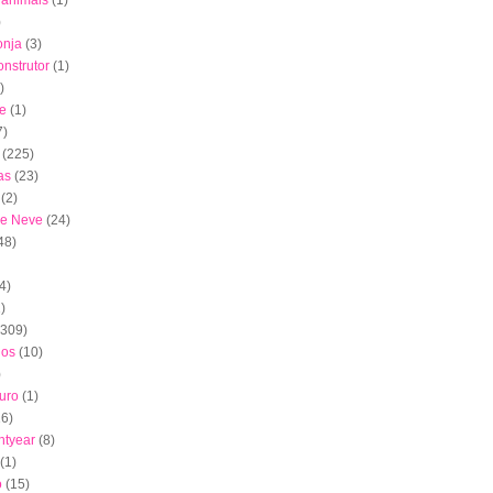
s animais
(1)
)
onja
(3)
nstrutor
(1)
)
e
(1)
7)
(225)
as
(23)
(2)
de Neve
(24)
48)
4)
)
(309)
dos
(10)
)
uro
(1)
16)
htyear
(8)
(1)
o
(15)