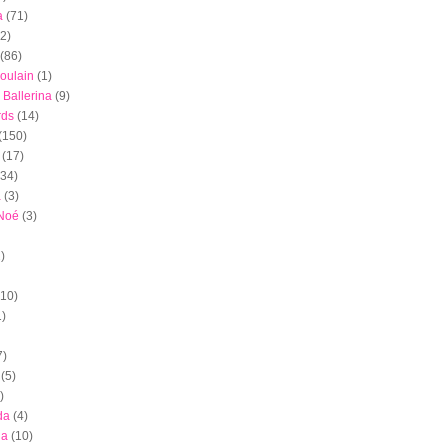
a
(71)
(2)
(86)
oulain
(1)
 Ballerina
(9)
rds
(14)
(150)
(17)
(34)
a
(3)
 Noé
(3)
)
(10)
1)
7)
(5)
)
da
(4)
ia
(10)