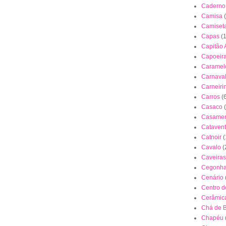
Caderno
Camisa
Camiset
Capas
(
Capitão 
Capoeir
Caramel
Carnava
Carneiri
Carros
(
Casaco
Casamen
Cataven
Catnoir
(
Cavalo
(
Caveiras
Cegonh
Cenário
Centro 
Cerâmica
Chá de 
Chapéu