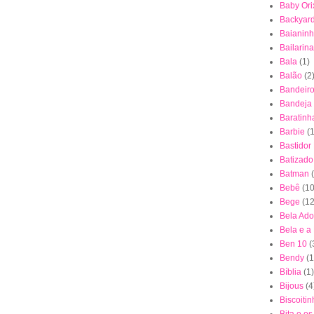
Baby Ori
Backyar
Baianin
Bailarina
Bala
(1)
Balão
(2
Bandeiro
Bandeja
Baratinh
Barbie
(1
Bastidor
Batizado
Batman
Bebê
(10
Bege
(12
Bela Ad
Bela e a
Ben 10
(
Bendy
(1
Bíblia
(1)
Bijous
(4
Biscoiti