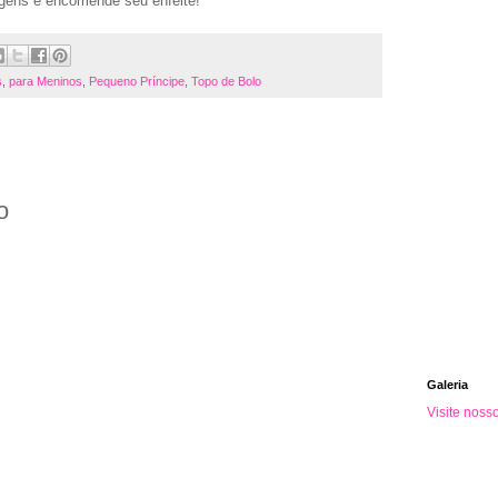
gens e encomende seu enfeite!
s
,
para Meninos
,
Pequeno Príncipe
,
Topo de Bolo
o
Galeria
Visite noss