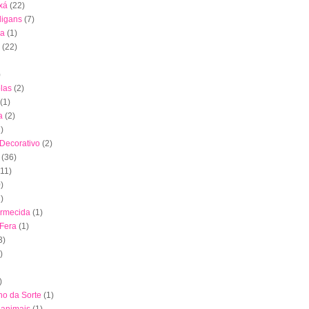
xá
(22)
digans
(7)
ha
(1)
(22)
)
las
(2)
(1)
a
(2)
)
 Decorativo
(2)
(36)
(11)
)
)
ormecida
(1)
 Fera
(1)
3)
)
)
nho da Sorte
(1)