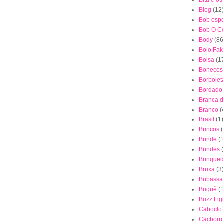
Bita e o
Blog
(12
Bob esp
Bob O Co
Body
(86
Bolo Fak
Bolsa
(1
Bonecos
Borbolet
Bordado
Branca 
Branco
(
Brasil
(1)
Brincos
(
Brinde
(1
Brindes
Brinque
Bruxa
(3
Bubassa
Buquê
(
Buzz Lig
Caboclo
Cachorr