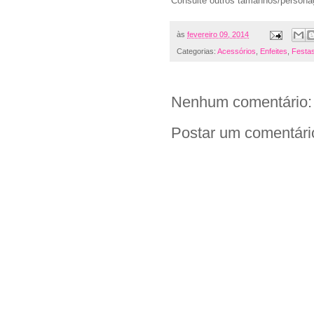
Consulte outros tamanhos/persona
às
fevereiro 09, 2014
Categorias:
Acessórios
,
Enfeites
,
Festa
Nenhum comentário:
Postar um comentári