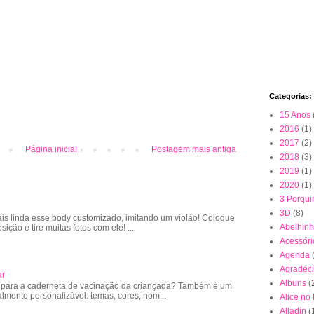
Categorias:
15 Anos
2016
(1)
2017
(2)
Página inicial
Postagem mais antiga
2018
(3)
2019
(1)
2020
(1)
3 Porqui
3D
(8)
is linda esse body customizado, imitando um violão! Coloque
Abelhin
sição e tire muitas fotos com ele! ...
Acessóri
Agenda
Agradec
ar
Albuns
(
 para a caderneta de vacinação da criançada? Também é um
almente personalizável: temas, cores, nom...
Alice no
Alladin
(