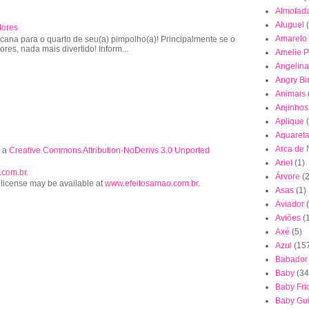
Almofad
Aluguel
lores
Amarelo
cana para o quarto de seu(a) pimpolho(a)! Principalmente se o
lores, nada mais divertido! Inform...
Amelie P
Angelina
Angry Bi
Animais
Anjinhos
Aplique
Aquarel
Arca de
r a
Creative Commons Attribution-NoDerivs 3.0 Unported
Ariel
(1)
.com.br
.
Árvore
(2
 license may be available at
www.efeitosamao.com.br
.
Asas
(1)
Aviador
Aviões
(
Axé
(5)
Azul
(15
Babador
Baby
(34
Baby Fri
Baby Gu