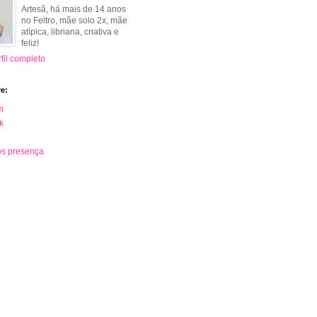
Artesã, há mais de 14 anos
no Feltro, mãe solo 2x, mãe
atípica, libriana, criativa e
feliz!
fil completo
e:
m
k
s presença