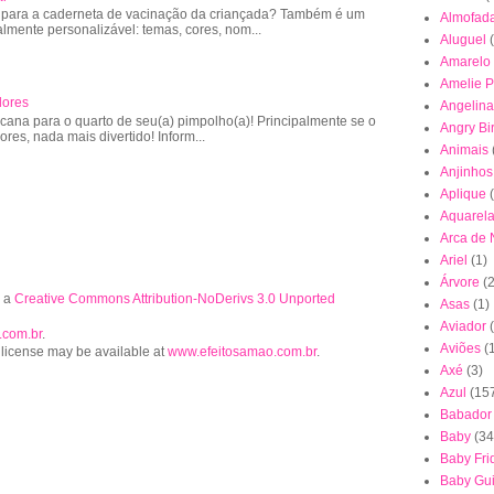
 para a caderneta de vacinação da criançada? Também é um
Almofad
almente personalizável: temas, cores, nom...
Aluguel
Amarelo
Amelie P
lores
Angelina
cana para o quarto de seu(a) pimpolho(a)! Principalmente se o
Angry Bi
lores, nada mais divertido! Inform...
Animais
Anjinhos
Aplique
Aquarel
Arca de
Ariel
(1)
Árvore
(2
r a
Creative Commons Attribution-NoDerivs 3.0 Unported
Asas
(1)
Aviador
.com.br
.
Aviões
(
 license may be available at
www.efeitosamao.com.br
.
Axé
(3)
Azul
(15
Babador
Baby
(34
Baby Fri
Baby Gu