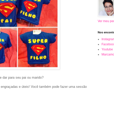
Ver meu per
Nos encontr
Instagra
Faceboo
Youtube
Marcamo
e dar para seu pai ou marido?
 engraçadas e úteis! Você também pode fazer uma sessão