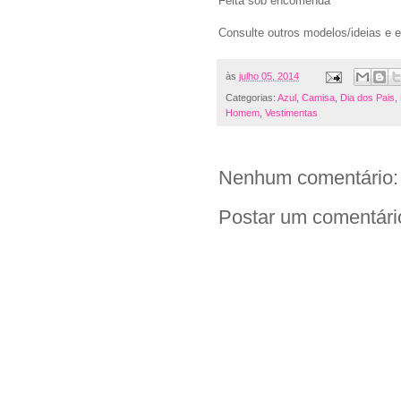
Feita sob encomenda
Consulte outros modelos/ideias e
às
julho 05, 2014
Categorias:
Azul
,
Camisa
,
Dia dos Pais
,
Homem
,
Vestimentas
Nenhum comentário:
Postar um comentári