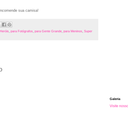
 encomende sua camisa!
Heróis
,
para Fotógrafos
,
para Gente Grande
,
para Meninos
,
Super
o
Galeria
Visite noss