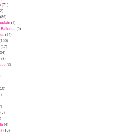
a
(71)
(2)
(86)
oulain
(1)
 Ballerina
(9)
rds
(14)
(150)
(17)
(34)
a
(3)
 Noé
(3)
)
(10)
1)
7)
(5)
)
da
(4)
ia
(10)