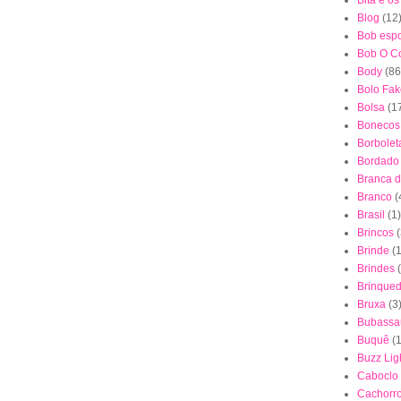
Bita e o
Blog
(12
Bob esp
Bob O Co
Body
(86
Bolo Fak
Bolsa
(1
Bonecos
Borbolet
Bordado
Branca 
Branco
(
Brasil
(1)
Brincos
(
Brinde
(1
Brindes
Brinque
Bruxa
(3
Bubassa
Buquê
(
Buzz Lig
Caboclo
Cachorr