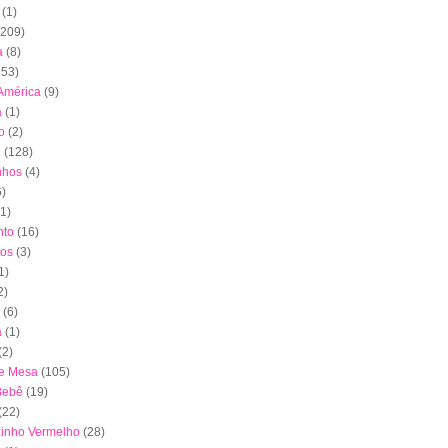
(1)
(209)
a
(8)
153)
América
(9)
a
(1)
o
(2)
l
(128)
nhos
(4)
6)
(1)
to
(16)
tos
(3)
1)
2)
(6)
a
(1)
(2)
de Mesa
(105)
Bebê
(19)
(22)
inho Vermelho
(28)