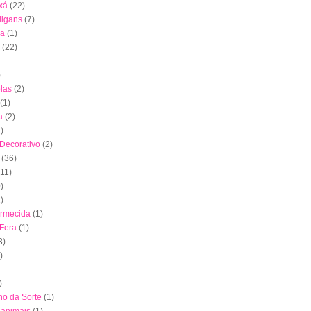
xá
(22)
digans
(7)
ha
(1)
(22)
)
las
(2)
(1)
a
(2)
)
 Decorativo
(2)
(36)
(11)
)
)
ormecida
(1)
 Fera
(1)
3)
)
)
nho da Sorte
(1)