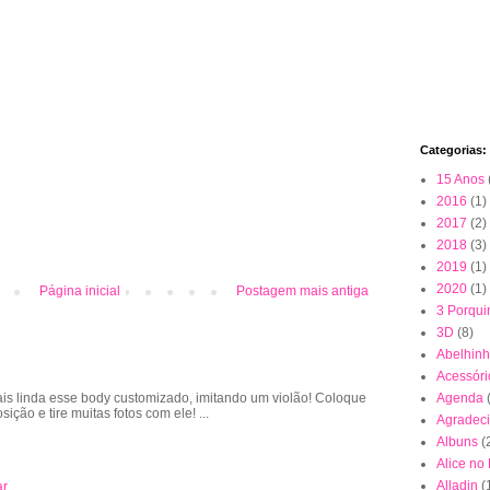
Categorias:
15 Anos
2016
(1)
2017
(2)
2018
(3)
2019
(1)
2020
(1)
Página inicial
Postagem mais antiga
3 Porqui
3D
(8)
Abelhin
Acessóri
is linda esse body customizado, imitando um violão! Coloque
Agenda
sição e tire muitas fotos com ele! ...
Agradec
Albuns
(
Alice no
Alladin
(
ar