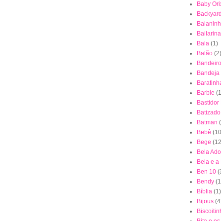
Baby Ori
Backyar
Baianin
Bailarina
Bala
(1)
Balão
(2
Bandeiro
Bandeja
Baratinh
Barbie
(1
Bastidor
Batizado
Batman
Bebê
(10
Bege
(12
Bela Ad
Bela e a
Ben 10
(
Bendy
(1
Bíblia
(1)
Bijous
(4
Biscoiti