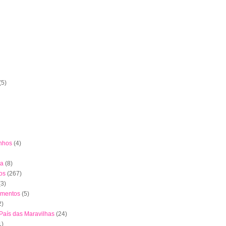
(5)
nhos
(4)
ha
(8)
os
(267)
(3)
imentos
(5)
2)
 País das Maravilhas
(24)
1)