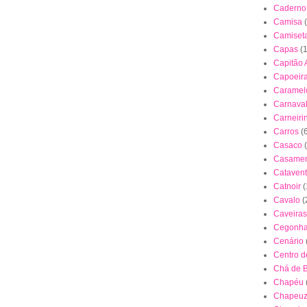
Caderno
Camisa
Camiset
Capas
(
Capitão 
Capoeir
Caramel
Carnava
Carneiri
Carros
(
Casaco
Casamen
Cataven
Catnoir
(
Cavalo
(
Caveiras
Cegonh
Cenário
Centro 
Chá de 
Chapéu
Chapeuz