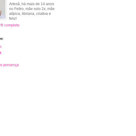
Artesã, há mais de 14 anos
no Feltro, mãe solo 2x, mãe
atípica, libriana, criativa e
feliz!
fil completo
e:
m
k
s presença