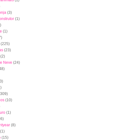
s animais
(1)
)
onja
(3)
nstrutor
(1)
)
e
(1)
7)
(225)
as
(23)
(2)
de Neve
(24)
48)
3)
)
(309)
dos
(10)
)
uro
(1)
16)
htyear
(8)
(1)
o
(15)