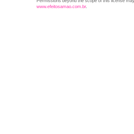
Permissions beyond the scope of this license may 
www.efeitosamao.com.br
.