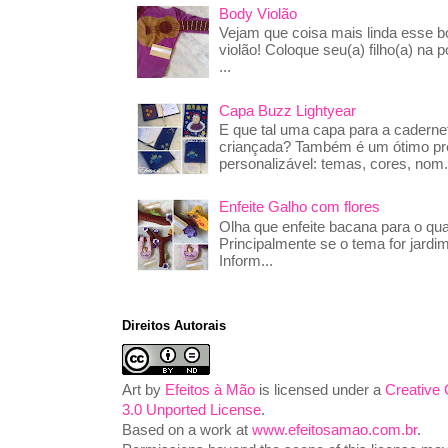
Body Violão
Vejam que coisa mais linda esse 
violão! Coloque seu(a) filho(a) na p
...
Capa Buzz Lightyear
E que tal uma capa para a caderne
criançada? Também é um ótimo pre
personalizável: temas, cores, nom.
Enfeite Galho com flores
Olha que enfeite bacana para o qua
Principalmente se o tema for jardim
Inform...
Direitos Autorais
Art
by
Efeitos à Mão
is licensed under a
Creative
3.0 Unported License
.
Based on a work at
www.efeitosamao.com.br
.