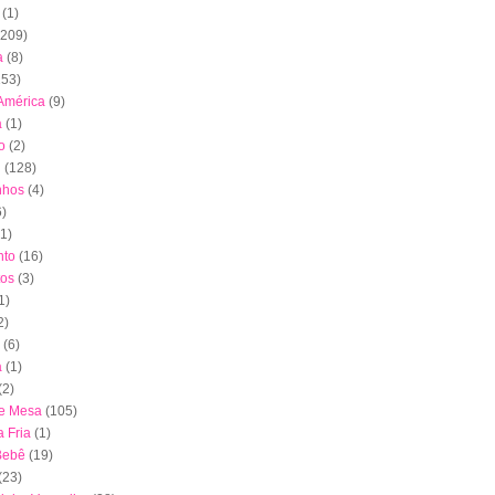
(1)
(209)
a
(8)
153)
América
(9)
a
(1)
o
(2)
l
(128)
nhos
(4)
6)
(1)
to
(16)
tos
(3)
1)
2)
(6)
a
(1)
(2)
de Mesa
(105)
 Fria
(1)
Bebê
(19)
(23)