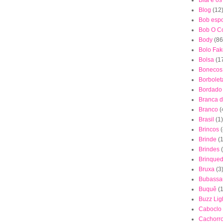
Bita e o
Blog
(12
Bob esp
Bob O Co
Body
(86
Bolo Fak
Bolsa
(1
Bonecos
Borbolet
Bordado
Branca 
Branco
(
Brasil
(1)
Brincos
(
Brinde
(1
Brindes
Brinque
Bruxa
(3
Bubassa
Buquê
(
Buzz Lig
Caboclo
Cachorr