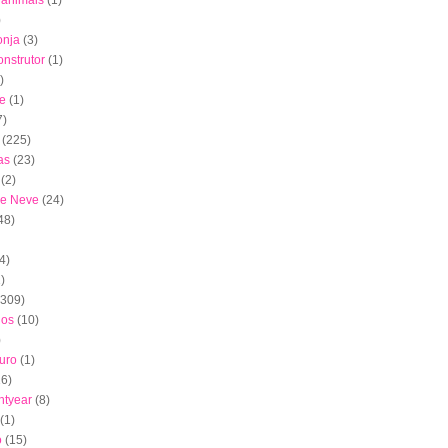
s animais
(1)
)
onja
(3)
nstrutor
(1)
)
e
(1)
7)
(225)
as
(23)
(2)
de Neve
(24)
48)
4)
)
(309)
dos
(10)
)
uro
(1)
16)
htyear
(8)
(1)
o
(15)