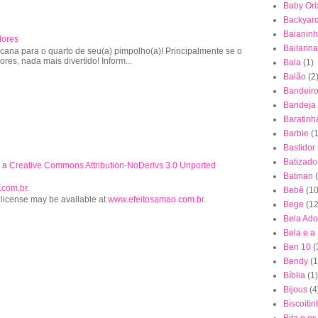
Baby Ori
Backyar
Baianin
lores
Bailarina
cana para o quarto de seu(a) pimpolho(a)! Principalmente se o
lores, nada mais divertido! Inform...
Bala
(1)
Balão
(2
Bandeiro
Bandeja
Baratinh
Barbie
(1
Bastidor
Batizado
r a
Creative Commons Attribution-NoDerivs 3.0 Unported
Batman
.com.br
.
Bebê
(10
 license may be available at
www.efeitosamao.com.br
.
Bege
(12
Bela Ad
Bela e a
Ben 10
(
Bendy
(1
Bíblia
(1)
Bijous
(4
Biscoiti