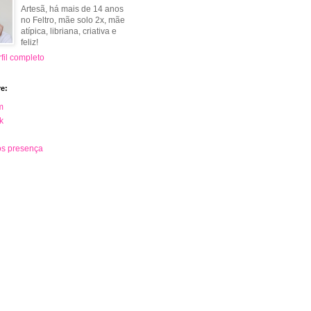
Artesã, há mais de 14 anos
no Feltro, mãe solo 2x, mãe
atípica, libriana, criativa e
feliz!
fil completo
e:
m
k
s presença