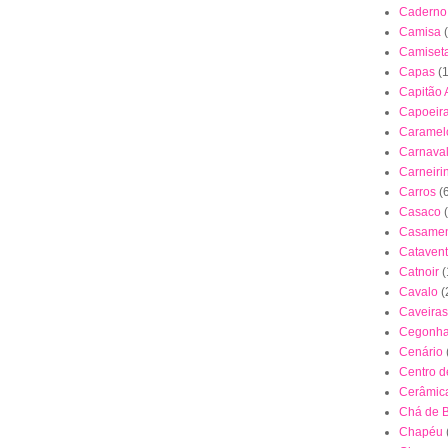
Caderno
Camisa
Camiset
Capas
(
Capitão 
Capoeir
Caramel
Carnava
Carneiri
Carros
(
Casaco
Casamen
Cataven
Catnoir
(
Cavalo
(
Caveiras
Cegonh
Cenário
Centro 
Cerâmica
Chá de 
Chapéu