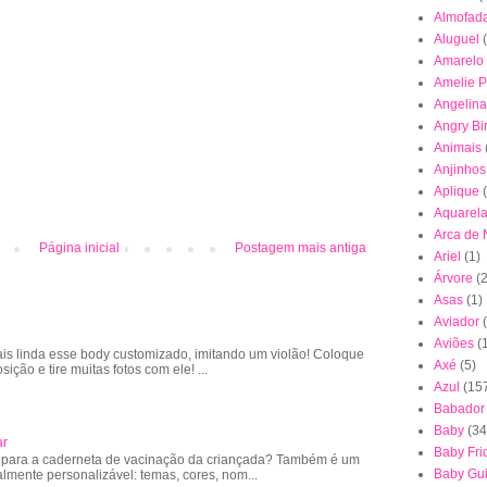
Almofad
Aluguel
Amarelo
Amelie P
Angelina
Angry Bi
Animais
Anjinhos
Aplique
Aquarel
Arca de
Página inicial
Postagem mais antiga
Ariel
(1)
Árvore
(2
Asas
(1)
Aviador
Aviões
(
is linda esse body customizado, imitando um violão! Coloque
Axé
(5)
sição e tire muitas fotos com ele! ...
Azul
(15
Babador
Baby
(34
ar
Baby Fri
 para a caderneta de vacinação da criançada? Também é um
Baby Gu
almente personalizável: temas, cores, nom...