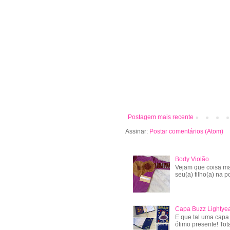
Postagem mais recente
Assinar:
Postar comentários (Atom)
Body Violão
Vejam que coisa ma
seu(a) filho(a) na po
Capa Buzz Lightye
E que tal uma capa
ótimo presente! Tot