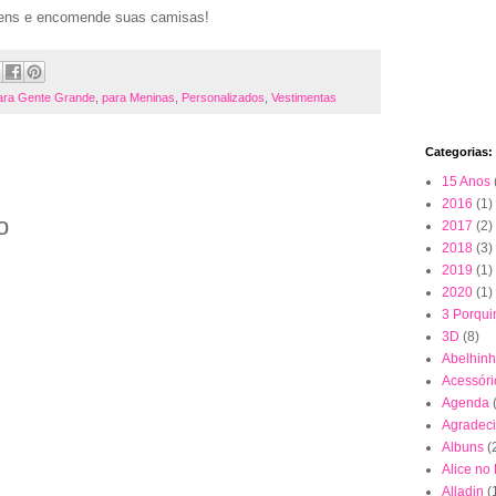
gens e encomende suas camisas!
ara Gente Grande
,
para Meninas
,
Personalizados
,
Vestimentas
Categorias:
15 Anos
2016
(1)
o
2017
(2)
2018
(3)
2019
(1)
2020
(1)
3 Porqui
3D
(8)
Abelhin
Acessóri
Agenda
Agradec
Albuns
(
Alice no
Alladin
(