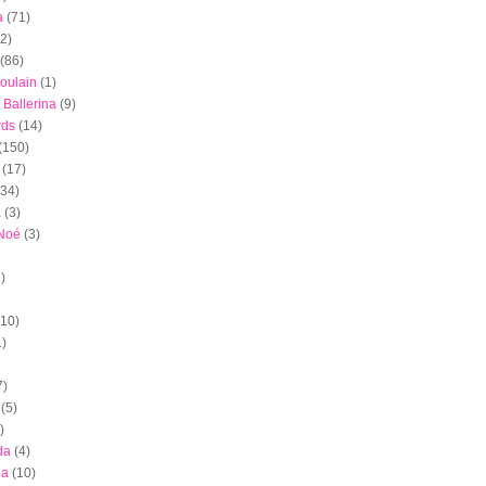
a
(71)
(2)
(86)
oulain
(1)
 Ballerina
(9)
rds
(14)
(150)
(17)
(34)
a
(3)
 Noé
(3)
)
(10)
1)
7)
(5)
)
da
(4)
ia
(10)