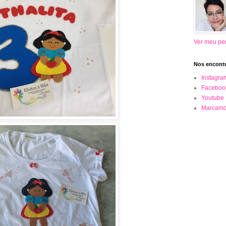
Ver meu per
Nos encontr
Instagra
Faceboo
Youtube
Marcamo