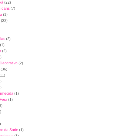
xá
(22)
digans
(7)
ha
(1)
(22)
)
las
(2)
(1)
a
(2)
)
 Decorativo
(2)
(36)
(11)
)
)
ormecida
(1)
 Fera
(1)
3)
)
)
nho da Sorte
(1)