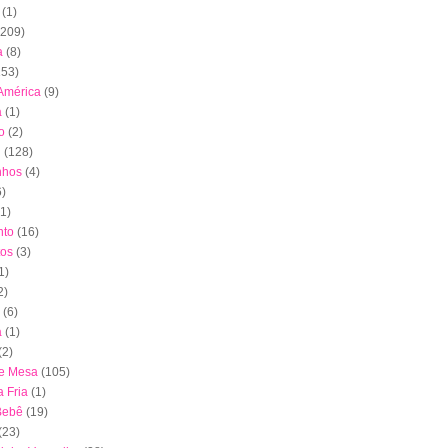
(1)
(209)
a
(8)
153)
América
(9)
a
(1)
o
(2)
l
(128)
nhos
(4)
6)
(1)
to
(16)
tos
(3)
1)
2)
(6)
a
(1)
(2)
de Mesa
(105)
 Fria
(1)
Bebê
(19)
(23)