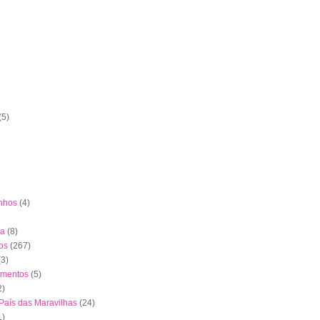
(5)
nhos
(4)
ha
(8)
os
(267)
(3)
imentos
(5)
2)
 País das Maravilhas
(24)
1)