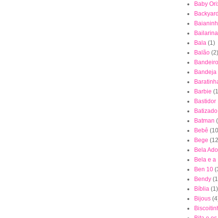
Baby Ori
Backyar
Baianin
Bailarina
Bala
(1)
Balão
(2
Bandeiro
Bandeja
Baratinh
Barbie
(1
Bastidor
Batizado
Batman
Bebê
(10
Bege
(12
Bela Ad
Bela e a
Ben 10
(
Bendy
(1
Bíblia
(1)
Bijous
(4
Biscoiti