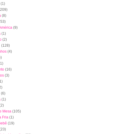
(1)
(209)
a
(8)
153)
América
(9)
a
(1)
o
(2)
l
(128)
nhos
(4)
6)
(1)
to
(16)
tos
(3)
1)
2)
(6)
a
(1)
(2)
de Mesa
(105)
 Fria
(1)
Bebê
(19)
(23)