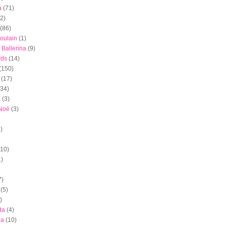
a
(71)
(2)
(86)
oulain
(1)
 Ballerina
(9)
rds
(14)
(150)
(17)
(34)
a
(3)
 Noé
(3)
)
(10)
1)
7)
(5)
)
da
(4)
ia
(10)