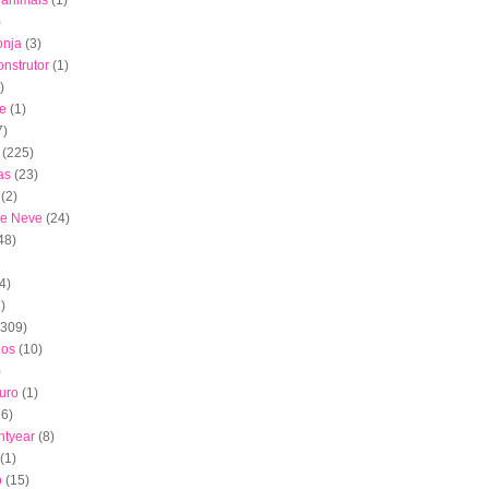
s animais
(1)
)
onja
(3)
nstrutor
(1)
)
e
(1)
7)
(225)
as
(23)
(2)
de Neve
(24)
48)
4)
)
(309)
dos
(10)
)
uro
(1)
16)
htyear
(8)
(1)
o
(15)