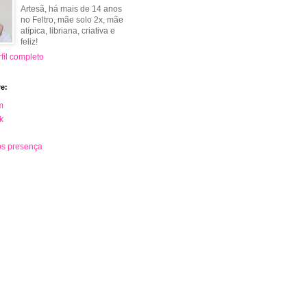
Artesã, há mais de 14 anos
no Feltro, mãe solo 2x, mãe
atípica, libriana, criativa e
feliz!
fil completo
e:
m
k
s presença