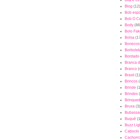
Bita e o
Blog
(12
Bob esp
Bob O Co
Body
(86
Bolo Fak
Bolsa
(1
Bonecos
Borbolet
Bordado
Branca 
Branco
(
Brasil
(1)
Brincos
(
Brinde
(1
Brindes
Brinque
Bruxa
(3
Bubassa
Buquê
(
Buzz Lig
Caboclo
Cachorr