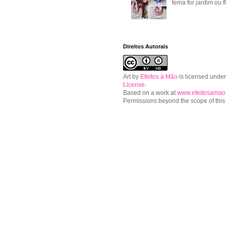
tema for jardim ou f
Direitos Autorais
Art
by
Efeitos à Mão
is licensed unde
License
.
Based on a work at
www.efeitosamao
Permissions beyond the scope of this