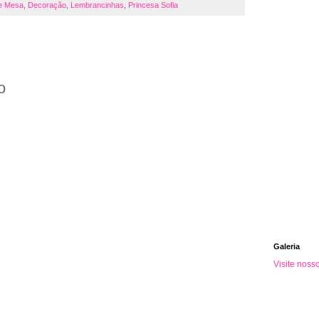
e Mesa
,
Decoração
,
Lembrancinhas
,
Princesa Sofia
o
Galeria
Visite noss