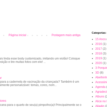
Categorias:
Página inicial
Postagem mais antiga
15 Anos
2016
(1)
2017
(2)
2018
(3)
2019
(1)
is linda esse body customizado, imitando um violão! Coloque
sição e tire muitas fotos com ele! ...
2020
(1)
3 Porqui
3D
(8)
Abelhin
ar
 para a caderneta de vacinação da criançada? Também é um
Acessóri
almente personalizável: temas, cores, nom...
Agenda
Agradec
Albuns
(
lores
Alice no
cana para o quarto de seu(a) pimpolho(a)! Principalmente se o
Alladin
(