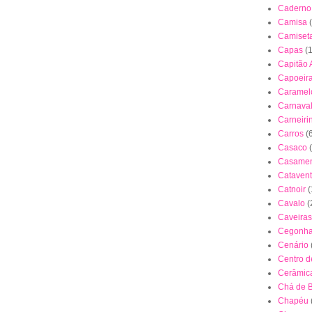
Caderno
Camisa
Camiset
Capas
(
Capitão 
Capoeir
Caramel
Carnava
Carneiri
Carros
(
Casaco
Casamen
Cataven
Catnoir
(
Cavalo
(
Caveiras
Cegonh
Cenário
Centro 
Cerâmica
Chá de 
Chapéu