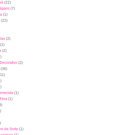
xá
(22)
digans
(7)
ha
(1)
(22)
)
las
(2)
(1)
a
(2)
)
 Decorativo
(2)
(36)
(11)
)
)
ormecida
(1)
 Fera
(1)
3)
)
)
nho da Sorte
(1)