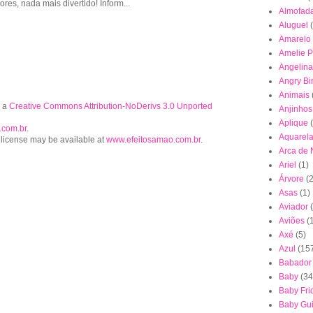
lores, nada mais divertido! Inform...
Almofad
Aluguel
Amarelo
Amelie P
Angelina
Angry Bi
Animais
r a
Creative Commons Attribution-NoDerivs 3.0 Unported
Anjinhos
Aplique
.com.br
.
Aquarel
 license may be available at
www.efeitosamao.com.br
.
Arca de
Ariel
(1)
Árvore
(2
Asas
(1)
Aviador
Aviões
(
Axé
(5)
Azul
(15
Babador
Baby
(34
Baby Fri
Baby Gu