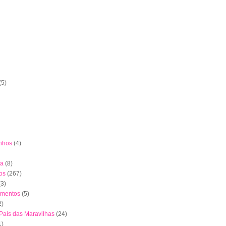
(5)
nhos
(4)
ha
(8)
os
(267)
(3)
imentos
(5)
2)
 País das Maravilhas
(24)
1)