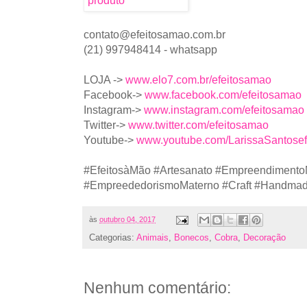
contato@efeitosamao.com.br
(21) 997948414 - whatsapp
LOJA ->
www.elo7.com.br/efeitosamao
Facebook->
www.facebook.com/efeitosamao
Instagram->
www.instagram.com/efeitosamao
Twitter->
www.twitter.com/efeitosamao
Youtube->
www.youtube.com/LarissaSantose
#EfeitosàMão #Artesanato #Empreendimento
#EmpreededorismoMaterno #Craft #Handmade
às
outubro 04, 2017
Categorias:
Animais
,
Bonecos
,
Cobra
,
Decoração
Nenhum comentário: