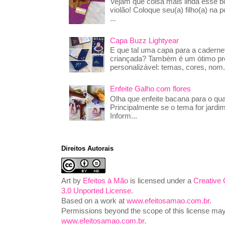
Vejam que coisa mais linda esse 
violão! Coloque seu(a) filho(a) na p
...
Capa Buzz Lightyear
E que tal uma capa para a caderne
criançada? Também é um ótimo pre
personalizável: temas, cores, nom.
Enfeite Galho com flores
Olha que enfeite bacana para o qua
Principalmente se o tema for jardim
Inform...
Direitos Autorais
Art
by
Efeitos à Mão
is licensed under a
Creative
3.0 Unported License
.
Based on a work at
www.efeitosamao.com.br
.
Permissions beyond the scope of this license may 
www.efeitosamao.com.br
.